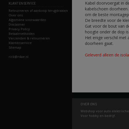
Kabel doorvoergat in de
KLANTENSERVICE
kabelschoen doorheen. 
Retourneren of aankoop terugdraaien
om de beste montagepos
Over ons
De breedte voor de klem
Algemene voorwaarden
Disclaimer
Gat voor de bout van d
Privacy Policy
hoogte onder de dop i
Betaalmethoden
Het enige verschil met
Verzenden & retourneren
doorheen gaat.
Klantenservice
Sitemap
Geleverd alleen de isol
rick@rdae.nl
OVER ONS
Webshop voor auto elektrische
Voor hobby en bedrijf.