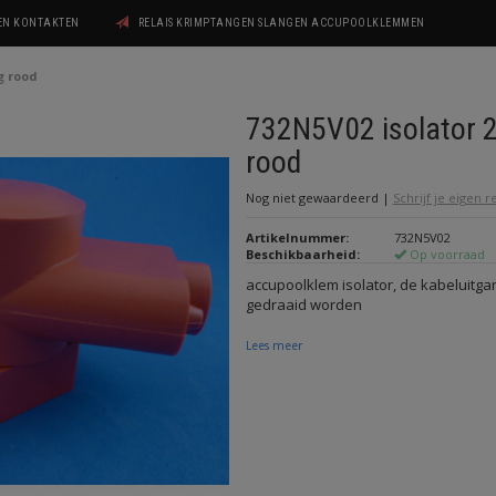
GEN KONTAKTEN
RELAIS KRIMPTANGEN SLANGEN ACCUPOOLKLEMMEN
g rood
732N5V02 isolator 2
rood
Nog niet gewaardeerd
|
Schrijf je eigen 
Artikelnummer:
732N5V02
Beschikbaarheid:
Op voorraad
accupoolklem isolator, de kabeluitgan
gedraaid worden
Lees meer