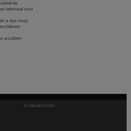
emonteerde
wel helemaal rond
e is dus rond).
beschikbare
de accuklem
BETAALMETHODEN