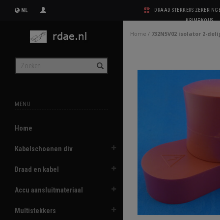
NL
DRAAD STEKKERS ZEKERIN
KRIMPKOUS
Home
/
732N5V02 isolator 2-deli
MENU
Home
Kabelschoenen div
Draad en kabel
Accu aansluitmateriaal
Multistekkers