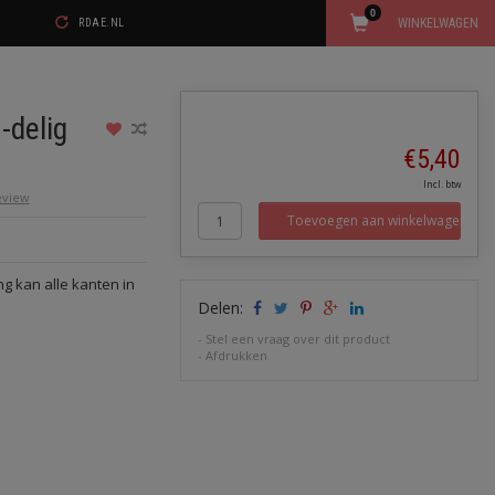
0
WINKELWAGEN
RDAE.NL
-delig
€5,40
Incl. btw
review
Toevoegen aan winkelwagen
g kan alle kanten in
Delen:
-
Stel een vraag over dit product
-
Afdrukken