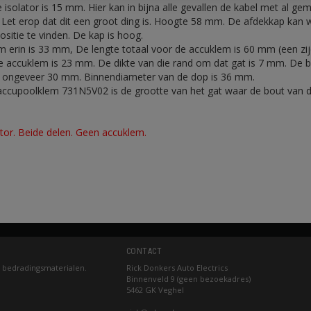
 isolator is 15 mm. Hier kan in bijna alle gevallen de kabel met al g
Let erop dat dit een groot ding is. Hoogte 58 mm. De afdekkap kan 
itie te vinden. De kap is hoog.
 erin is 33 mm, De lengte totaal voor de accuklem is 60 mm (een zijd
e accuklem is 23 mm. De dikte van die rand om dat gat is 7 mm. De 
s ongeveer 30 mm. Binnendiameter van de dop is 36 mm.
 accupoolklem 731N5V02 is de grootte van het gat waar de bout van 
ator. Beide delen. Geen accuklem.
CONTACT
 bedradingsmaterialen.
Rick Donkers Auto Electrics
Binnenveld 9 (geen bezoekadres)
5462 GK Veghel