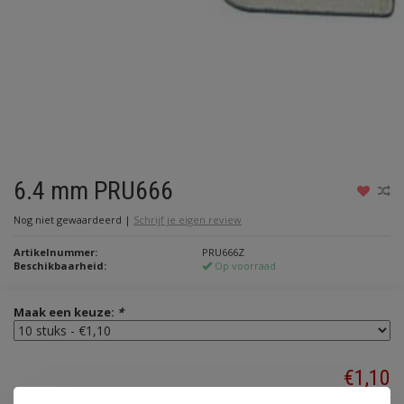
6.4 mm PRU666
Nog niet gewaardeerd
|
Schrijf je eigen review
Artikelnummer:
PRU666Z
Beschikbaarheid:
Op voorraad
Maak een keuze:
*
€1,10
Incl. btw