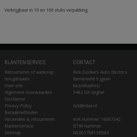
Verkrijgbaar in 10 en 100 stuks verpakking.
KLANTENSERVICE
CONTACT
Retourneren of aankoop
Rick Donkers Auto Electrics
terugdraaien
Binnenveld 9 (geen
Over ons
bezoekadres)
Algemene voorwaarden
5462 GK Veghel
Disclaimer
Privacy Policy
rick@rdae.nl
Betaalmethoden
Verzenden & retourneren
KvK nummer: 16067342
Klantenservice
BTW nummer:
Sitemap
NL001768158B83