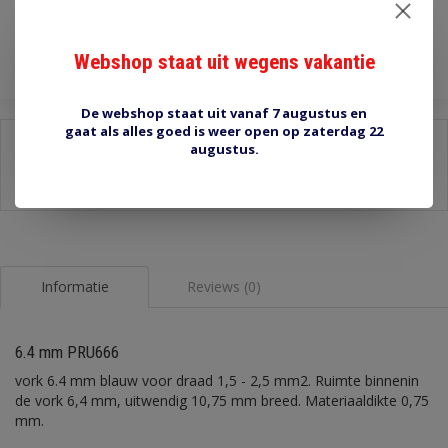
Toevoegen aan winkelwagen
Webshop staat uit wegens vakantie
De webshop staat uit vanaf 7 augustus en
gaat als alles goed is weer open op zaterdag 22
Delen:
augustus.
-
Stel een vraag over dit product
-
Afdrukken
Informatie
Reviews (0)
6.4 mm PRU666
vork 6.4 mm blauw voor draad 1,5 - 2,5 mm2. Ruimte binnenin
de vork 6,4 mm, uitwendig 10,75 mm breed. Materiaaldikte 0,75
mm.