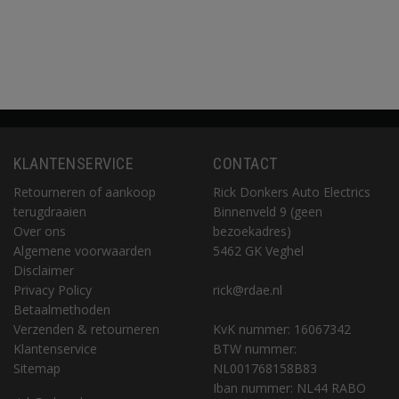
KLANTENSERVICE
CONTACT
Retourneren of aankoop
Rick Donkers Auto Electrics
terugdraaien
Binnenveld 9 (geen
Over ons
bezoekadres)
Algemene voorwaarden
5462 GK Veghel
Disclaimer
Privacy Policy
rick@rdae.nl
Betaalmethoden
Verzenden & retourneren
KvK nummer: 16067342
Klantenservice
BTW nummer:
Sitemap
NL001768158B83
Iban nummer: NL44 RABO