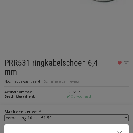
PRR531 ringkabelschoen 6,4
mm
Nog niet gewaardeerd
|
Schrijf je eigen review
Artikelnummer:
PRR531Z
Beschikbaarheid:
Op voorraad
Maak een keuze:
*