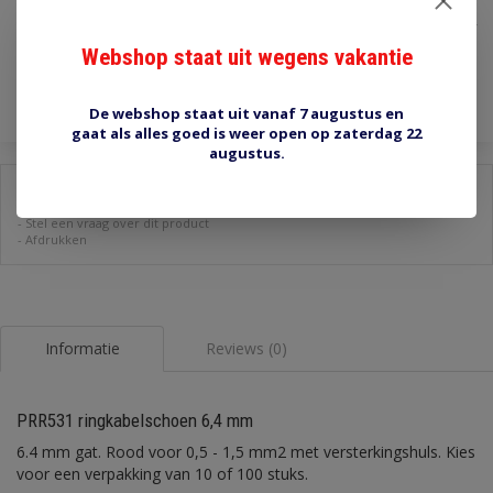
€1,50
Incl. btw
Webshop staat uit wegens vakantie
Toevoegen aan winkelwagen
De webshop staat uit vanaf 7 augustus en
gaat als alles goed is weer open op zaterdag 22
augustus.
Delen:
-
Stel een vraag over dit product
-
Afdrukken
Informatie
Reviews (0)
PRR531 ringkabelschoen 6,4 mm
6.4 mm gat. Rood voor 0,5 - 1,5 mm2 met versterkingshuls. Kies
voor een verpakking van 10 of 100 stuks.