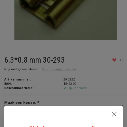
6.3*0.8 mm 30-293
Nog niet gewaardeerd
|
Schrijf je eigen review
Artikelnummer:
30-293Z
EAN:
15422-00
Beschikbaarheid:
Op voorraad
Maak een keuze:
*
€1,75