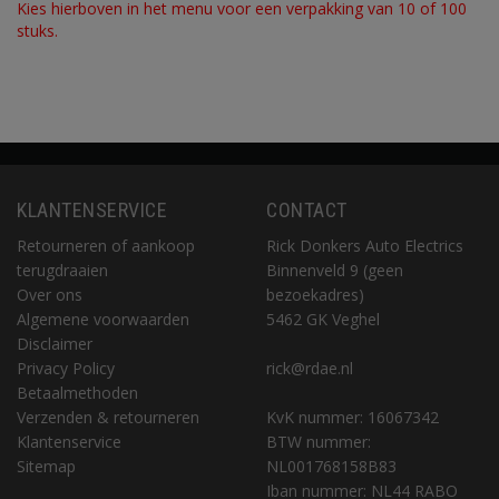
Kies hierboven in het menu voor een verpakking van 10 of 100
stuks.
KLANTENSERVICE
CONTACT
Retourneren of aankoop
Rick Donkers Auto Electrics
terugdraaien
Binnenveld 9 (geen
Over ons
bezoekadres)
Algemene voorwaarden
5462 GK Veghel
Disclaimer
Privacy Policy
rick@rdae.nl
Betaalmethoden
Verzenden & retourneren
KvK nummer: 16067342
Klantenservice
BTW nummer:
Sitemap
NL001768158B83
Iban nummer: NL44 RABO