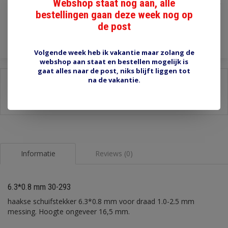
Webshop staat nog aan, alle
Incl. btw
bestellingen gaan deze week nog op
Toevoegen aan winkelwagen
de post
Volgende week heb ik vakantie maar zolang de
webshop aan staat en bestellen mogelijk is
gaat alles naar de post, niks blijft liggen tot
na de vakantie.
Delen:
-
Stel een vraag over dit product
-
Afdrukken
Informatie
Reviews (0)
6.3*0.8 mm 30-293
haakse schuifstekker 6.3*0.8 mm voor draad 1.0-2.5 mm
messing. Hoogte ongeveer 16,5 mm.