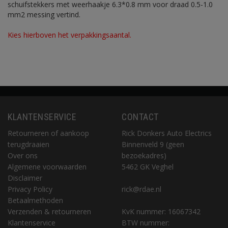
schuifstekkers met weerhaakje 6.3*0.8 mm voor draad 0.5-1.0
mm2 messing vertind.
Kies hierboven het verpakkingsaantal.
KLANTENSERVICE
CONTACT
Retourneren of aankoop
Rick Donkers Auto Electrics
terugdraaien
Binnenveld 9 (geen
Over ons
bezoekadres)
Algemene voorwaarden
5462 GK Veghel
Disclaimer
Privacy Policy
rick@rdae.nl
Betaalmethoden
Verzenden & retourneren
KvK nummer: 16067342
Klantenservice
BTW nummer: