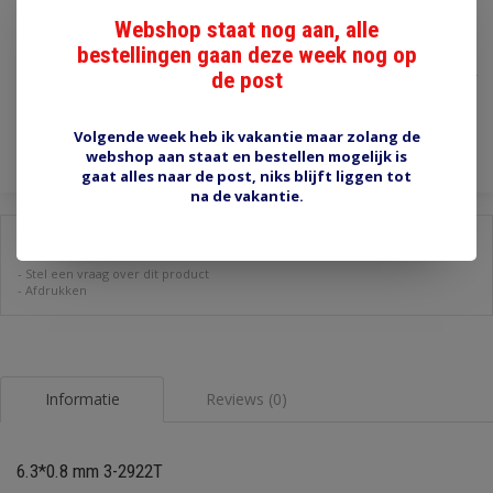
Webshop staat nog aan, alle
€1,30
bestellingen gaan deze week nog op
de post
Incl. btw
Toevoegen aan winkelwagen
Volgende week heb ik vakantie maar zolang de
webshop aan staat en bestellen mogelijk is
gaat alles naar de post, niks blijft liggen tot
na de vakantie.
Delen:
-
Stel een vraag over dit product
-
Afdrukken
Informatie
Reviews (0)
6.3*0.8 mm 3-2922T