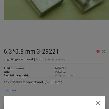
6.3*0.8 mm 3-2922T
Nog niet gewaardeerd
|
Schrijf je eigen review
Artikelnummer:
3-2922TZ
EAN:
14323-02
Beschikbaarheid:
Op voorraad
schuifstekkers voor draad 0,5 - 1,0 mm2
Lees meer
Maak een keuze:
*