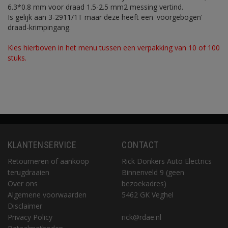
6.3*0.8 mm voor draad 1.5-2.5 mm2 messing vertind.
Is gelijk aan 3-2911/1T maar deze heeft een 'voorgebogen'
draad-krimpingang.
Kies hierboven in het menu tussen een verpakking van 10 of 100
stuks.
KLANTENSERVICE
CONTACT
Retourneren of aankoop
Rick Donkers Auto Electrics
terugdraaien
Binnenveld 9 (geen
Over ons
bezoekadres)
Algemene voorwaarden
5462 GK Veghel
Disclaimer
Privacy Policy
rick@rdae.nl