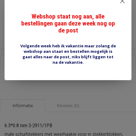
€1,30
Webshop staat nog aan, alle
Incl. btw
bestellingen gaan deze week nog op
Toevoegen aan winkelwagen
de post
Volgende week heb ik vakantie maar zolang de
webshop aan staat en bestellen mogelijk is
gaat alles naar de post, niks blijft liggen tot
Delen:
na de vakantie.
-
Stel een vraag over dit product
-
Afdrukken
Informatie
Reviews (0)
6.3*0.8 mm 3-2911/1PB
male schuifstekkers met weerhaakje voor in stekkerblokken,