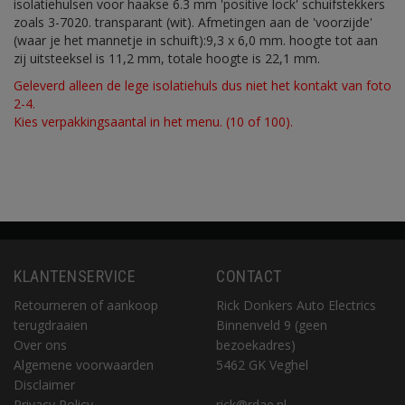
isolatiehulsen voor haakse 6.3 mm 'positive lock' schuifstekkers
zoals 3-7020. transparant (wit). Afmetingen aan de 'voorzijde'
(waar je het mannetje in schuift):9,3 x 6,0 mm. hoogte tot aan
zij uitsteeksel is 11,2 mm, totale hoogte is 22,1 mm.
Geleverd alleen de lege isolatiehuls dus niet het kontakt van foto
2-4.
Kies verpakkingsaantal in het menu. (10 of 100).
KLANTENSERVICE
CONTACT
Retourneren of aankoop
Rick Donkers Auto Electrics
terugdraaien
Binnenveld 9 (geen
Over ons
bezoekadres)
Algemene voorwaarden
5462 GK Veghel
Disclaimer
Privacy Policy
rick@rdae.nl