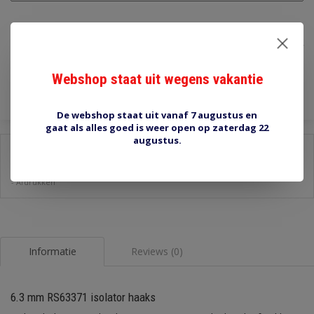
€1,20
Incl. btw
Toevoegen aan winkelwagen
Webshop staat uit wegens vakantie
De webshop staat uit vanaf 7 augustus en
gaat als alles goed is weer open op zaterdag 22
augustus.
Delen:
-
Stel een vraag over dit product
-
Afdrukken
Informatie
Reviews (0)
6.3 mm RS63371 isolator haaks