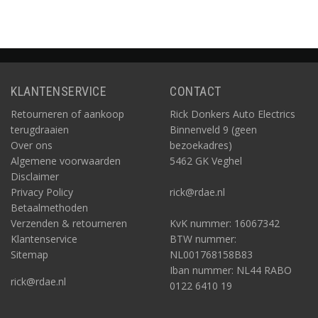
KLANTENSERVICE
CONTACT
Retourneren of aankoop
Rick Donkers Auto Electrics
terugdraaien
Binnenveld 9 (geen
Over ons
bezoekadres)
Algemene voorwaarden
5462 GK Veghel
Disclaimer
Privacy Policy
rick@rdae.nl
Betaalmethoden
Verzenden & retourneren
KvK nummer: 16067342
Klantenservice
BTW nummer:
Sitemap
NL001768158B83
Iban nummer: NL44 RABO
rick@rdae.nl
0122 6410 19