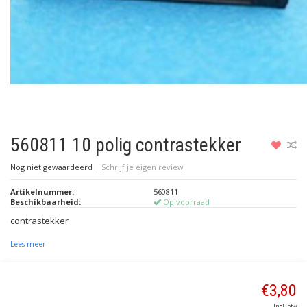
560811 10 polig contrastekker
Nog niet gewaardeerd
|
Schrijf je eigen review
Artikelnummer:
560811
Beschikbaarheid:
Op voorraad
contrastekker
Lees meer
€3,80
Incl. btw