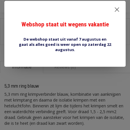
Webshop staat uit wegens vakantie
Delen:
-
Stel een vraag over dit product
-
Afdrukken
De webshop staat uit vanaf 7 augustus en
gaat als alles goed is weer open op zaterdag 22
augustus.
Informatie
Reviews (0)
5,3 mm ring blauw
5,3 mm ring krimpverbinder blauw, kombinatie van aanknijpen
met krimptang en daarna de isolatie krimpen met een
heteluchtfohn. Binnenin zit lijm die tijdens het krimpen smelt en
een waterdichte verbinding geeft. Voor draad 1,5 - 2,5 mm2
draad. Gebruik geen aansteker voor het krimpen van de isolatie,
die is te heet (en draad kan zwart worden).