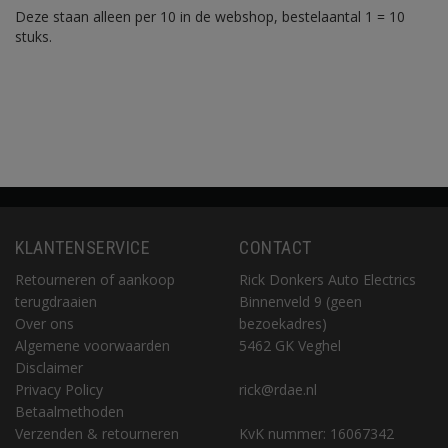
Deze staan alleen per 10 in de webshop, bestelaantal 1 = 10
stuks.
KLANTENSERVICE
CONTACT
Retourneren of aankoop
Rick Donkers Auto Electrics
terugdraaien
Binnenveld 9 (geen
Over ons
bezoekadres)
Algemene voorwaarden
5462 GK Veghel
Disclaimer
Privacy Policy
rick@rdae.nl
Betaalmethoden
Verzenden & retourneren
KvK nummer: 16067342