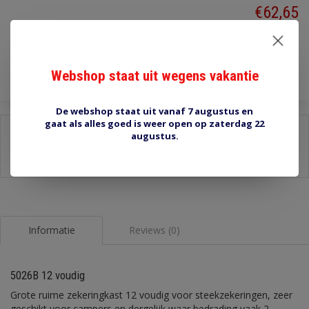
€62,65
Incl. btw
Toevoegen aan winkelwagen
Webshop staat uit wegens vakantie
De webshop staat uit vanaf 7 augustus en
gaat als alles goed is weer open op zaterdag 22
Delen:
augustus.
-
Stel een vraag over dit product
-
Afdrukken
Informatie
Reviews (0)
5026B 12 voudig
Grote ruime zekeringkast 12 voudig voor steekzekeringen, zeer
geschikt voor campers en dergelijk waar bedrading vaak 2