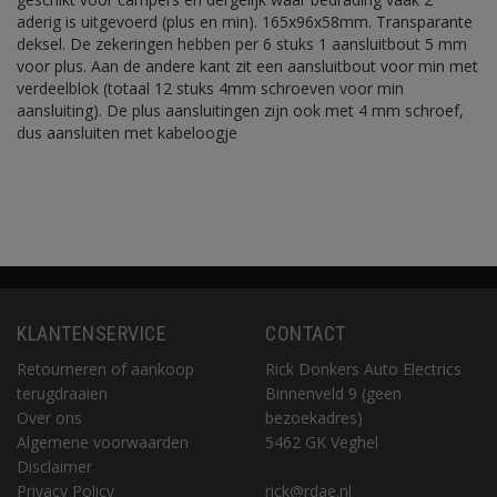
aderig is uitgevoerd (plus en min). 165x96x58mm. Transparante
deksel. De zekeringen hebben per 6 stuks 1 aansluitbout 5 mm
voor plus. Aan de andere kant zit een aansluitbout voor min met
verdeelblok (totaal 12 stuks 4mm schroeven voor min
aansluiting). De plus aansluitingen zijn ook met 4 mm schroef,
dus aansluiten met kabeloogje
KLANTENSERVICE
CONTACT
Retourneren of aankoop
Rick Donkers Auto Electrics
terugdraaien
Binnenveld 9 (geen
Over ons
bezoekadres)
Algemene voorwaarden
5462 GK Veghel
Disclaimer
Privacy Policy
rick@rdae.nl