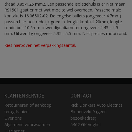
draad 0.85-1.25 mm2. Een passende isolatiehuls is er niet maar
RS1501 gaat er met wat moeite wel overheen. Passend male
kontakt is 16.06502-02. De engelse bullets (ongeveer 4.7mm)
passen hier ook redelijk goed in. lengte kontakt 20mm, lengte
ronde bus 10.5mm. inwendige diameter ongeveer 4,45 - 4,5
mm. Uitwendig ongeveer 5,35 - 5,5 mm. Niet precies mooi rond.
Kies hierboven het verpakkingsaantal.
KLANTENSERVICE
CONTACT
Retourneren of aankoop
Rick Donkers Auto Electrics
terugdraaien
Binnenveld 9 (geen
Over ons
bezoekadres)
Algemene voorwaarden
5462 GK Veghel
Disclaimer