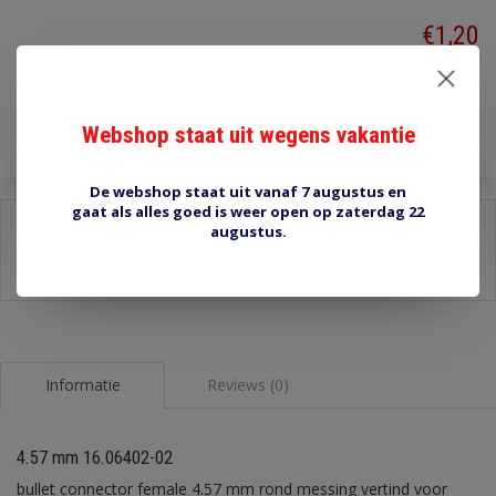
€1,20
Incl. btw
Toevoegen aan winkelwagen
Webshop staat uit wegens vakantie
De webshop staat uit vanaf 7 augustus en
gaat als alles goed is weer open op zaterdag 22
Delen:
augustus.
-
Stel een vraag over dit product
-
Afdrukken
Informatie
Reviews (0)
4.57 mm 16.06402-02
bullet connector female 4.57 mm rond messing vertind voor