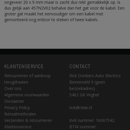
ongeveer 20 x 9 mm maar is zacht dus rekt gemakkelijk op. Is
dus gelijk aan 457N2V02 behalve dan het gat voor de kabel. Een
groter gat maakt het eenvoudiger om een kabel met
gemonteerd oog erdoor te steken of twee kabels.
KLANTENSERVICE
CONTACT
Retourneren of aankoop
Rick Donkers Auto Electrics
terugdraaien
Binnenveld 9 (geen
Over ons
bezoekadres)
Algemene voorwaarden
5462 GK Veghel
Disclaimer
Privacy Policy
rick@rdae.nl
Betaalmethoden
Verzenden & retourneren
KvK nummer: 16067342
Klantenservice
BTW nummer: