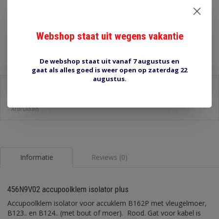
€3,40
Incl. btw
Toevoegen aan winkelwagen
Webshop staat uit wegens vakantie
De webshop staat uit vanaf 7 augustus en
gaat als alles goed is weer open op zaterdag 22
augustus.
Delen:
-
Stel een vraag over dit product
-
Afdrukken
Informatie
Reviews (0)
456N9V02 accupoolklem isolator plus
Accupoolklem isolator voor accuklem B162P met vleugelmoer,
B123.. en B124.. (met bout of moer). Rood. Gat voor kabel is