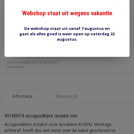
€2,75
Incl. btw
Webshop staat uit wegens vakantie
Toevoegen aan winkelwagen
De webshop staat uit vanaf 7 augustus en
gaat als alles goed is weer open op zaterdag 22
augustus.
Delen:
-
Stel een vraag over dit product
-
Afdrukken
Informatie
Reviews (0)
451N9V14 accupoolklem isolator min
Accupoolklem isolator voor accuklem B160N. Montage
achteraf, hoeft dus niet eerst over de kabel geschoven te