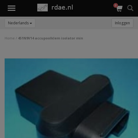
0
Toggle
navigation
Nederlands
Inloggen
Home
/
451N9V14 accupoolklem isolator min