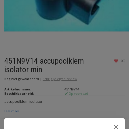
451N9V14 accupoolklem
isolator min
Nog niet gewaardeerd
|
Schrijf je eigen review
Artikelnummer:
451N9V14
Beschikbaarheid:
Op voorraad
accupoolklem isolator
Lees meer