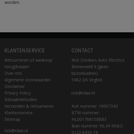
worden.
KLANTENSERVICE
CONTACT
Retourneren of aankoop
Rick Donkers Auto Electrics
terugdraaien
Binnenveld 9 (geen
Over ons
bezoekadres)
Algemene voorwaarden
5462 GK Veghel
Disclaimer
Privacy Policy
rick@rdae.nl
Betaalmethoden
Verzenden & retourneren
KvK nummer: 16067342
Klantenservice
BTW nummer:
Sitemap
NL001768158B83
Iban nummer: NL44 RABO
rick@rdae.nl
0122 6410 19