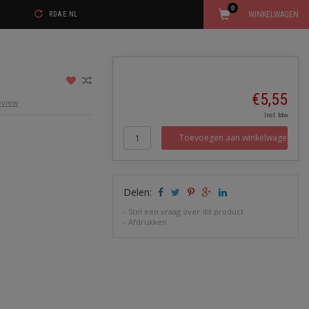
0
WINKELWAGEN
RDAE.NL
€5,55
review
Incl. btw
Toevoegen aan winkelwagen
Delen:
-
Stel een vraag over dit product
-
Afdrukken