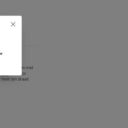
er
olatie krimpen met
ing geeft. Voor
e heet (en draad