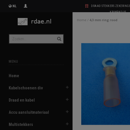
NL
DRAAD STEKKERS ZEKERIN
KRIMPKOUS
Home
/
4,3 mm ring rood
MENU
Home
Kabelschoenen div
Draad en kabel
Accu aansluitmateriaal
Multistekkers