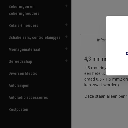
Zekeringen en
Zekeringhouders
Relais + houders
Schakelaars, controlelampjes
Informatie
Montagemateriaal
D
4,3 mm ring rood
Gereedschap
4,3 mm ring krimpverbi
een heteluchtfohn. Binn
Diversen Electro
draad 0,5 - 1,5 mm2 dra
kan zwart worden).
Autolampen
Deze staan alleen per 1
Autoradio accessoires
Restposten