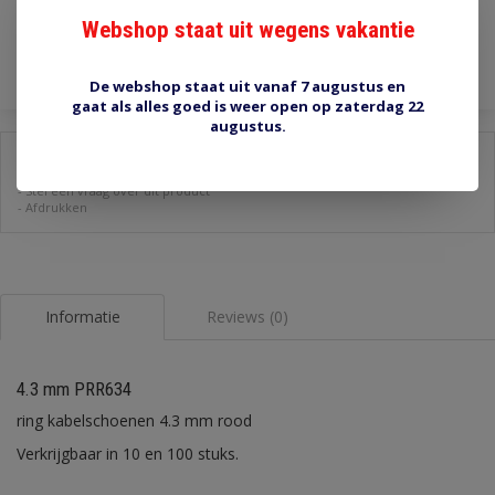
Webshop staat uit wegens vakantie
Toevoegen aan winkelwagen
De webshop staat uit vanaf 7 augustus en
gaat als alles goed is weer open op zaterdag 22
augustus.
Delen:
-
Stel een vraag over dit product
-
Afdrukken
Informatie
Reviews (0)
4.3 mm PRR634
ring kabelschoenen 4.3 mm rood
Verkrijgbaar in 10 en 100 stuks.