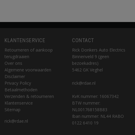
KLANTENSERVICE
CONTACT
Retourneren of aankoop
Rick Donkers Auto Electrics
terugdraaien
Binnenveld 9 (geen
Over ons
bezoekadres)
Algemene voorwaarden
5462 GK Veghel
Disclaimer
Privacy Policy
rick@rdae.nl
Betaalmethoden
Verzenden & retourneren
KvK nummer: 16067342
Klantenservice
BTW nummer:
Sitemap
NL001768158B83
Iban nummer: NL44 RABO
rick@rdae.nl
0122 6410 19