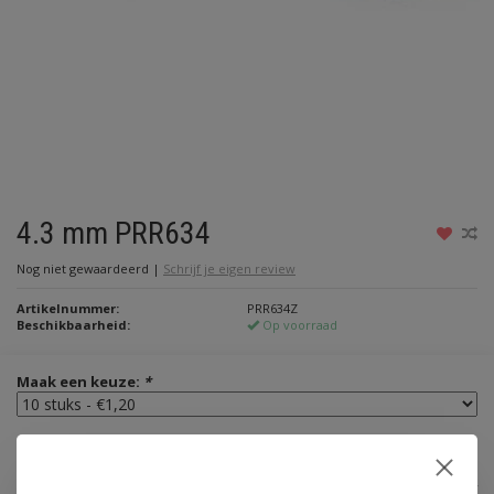
4.3 mm PRR634
Nog niet gewaardeerd
|
Schrijf je eigen review
Artikelnummer:
PRR634Z
Beschikbaarheid:
Op voorraad
Maak een keuze:
*
€1,20
Incl. btw