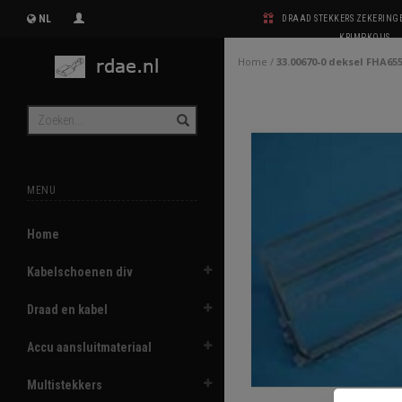
NL
DRAAD STEKKERS ZEKERIN
KRIMPKOUS
Home
/
33.00670-0 deksel FHA655
MENU
Home
Kabelschoenen div
Draad en kabel
Accu aansluitmateriaal
Multistekkers