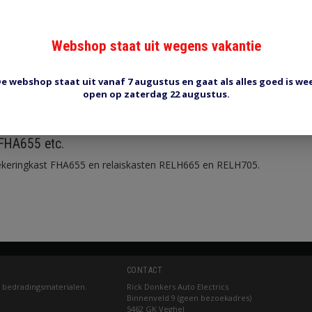
Webshop staat uit wegens vakantie
e webshop staat uit vanaf 7 augustus en gaat als alles goed is we
open op zaterdag 22 augustus.
Reviews (0)
Tags (0)
FHA655 etc.
zekeringkast FHA655 en relaiskasten RELH665 en RELH705.
CONTACT
 bedradingsmaterialen.
Rick Donkers Auto Electrics
Binnenveld 9 (geen bezoekadres)
5462 GK Veghel