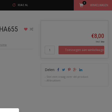
0
WINKELWAGEN
RDAE.NL
FHA655
€8,00
Incl. btw
review
Toevoegen aan winkelwagen
Delen:
-
Stel een vraag over dit product
-
Afdrukken