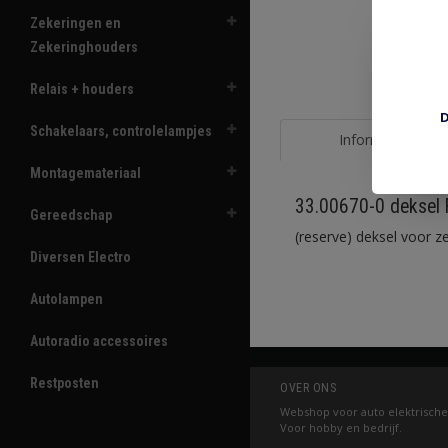
Zekeringen en
Zekeringhouders
Relais + houders
D
Schakelaars, controlelampjes
Informatie
Montagemateriaal
33.00670-0 deksel 
Gereedschap
(reserve) deksel voor 
Diversen Electro
Autolampen
Autoradio accessoires
Restposten
OVER ONS
Webshop voor auto elektrische
Voor hobby en bedrijf.