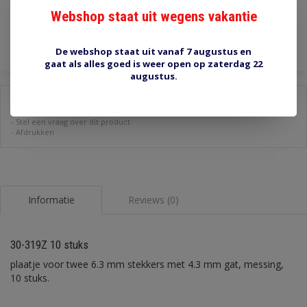
Webshop staat uit wegens vakantie
Toevoegen aan winkelwagen
De webshop staat uit vanaf 7 augustus en
gaat als alles goed is weer open op zaterdag 22
augustus.
Delen:
-
Stel een vraag over dit product
-
Afdrukken
Informatie
Reviews (0)
30-319Z 10 stuks
plaatje voor twee 6.3 mm stekkers met 4.3 mm gat, messing,
10 stuks.