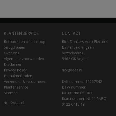
KLANTENSERVICE
CONTACT
Retourneren of aankoop
Rick Donkers Auto Electrics
terugdraaien
Binnenveld 9 (geen
Over ons
bezoekadres)
Algemene voorwaarden
5462 GK Veghel
Disclaimer
Privacy Policy
rick@rdae.nl
Betaalmethoden
Verzenden & retourneren
KvK nummer: 16067342
Klantenservice
BTW nummer:
Sitemap
NL001768158B83
Iban nummer: NL44 RABO
rick@rdae.nl
0122 6410 19