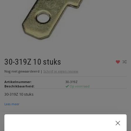
30-319Z 10 stuks
Nog niet gewaardeerd
|
Schrijf je eigen review
Artikelnummer:
30-319Z
Beschikbaarheid:
Op voorraad
30-319Z 10 stuks
Lees meer
€3,20
Incl. btw