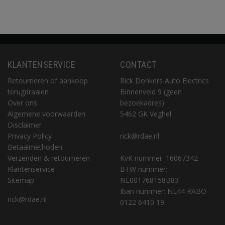
KLANTENSERVICE
CONTACT
Retourneren of aankoop
Rick Donkers Auto Electrics
terugdraaien
Binnenveld 9 (geen
Over ons
bezoekadres)
Algemene voorwaarden
5462 GK Veghel
Disclaimer
Privacy Policy
rick@rdae.nl
Betaalmethoden
Verzenden & retourneren
KvK nummer: 16067342
Klantenservice
BTW nummer:
Sitemap
NL001768158B83
Iban nummer: NL44 RABO
rick@rdae.nl
0122 6410 19