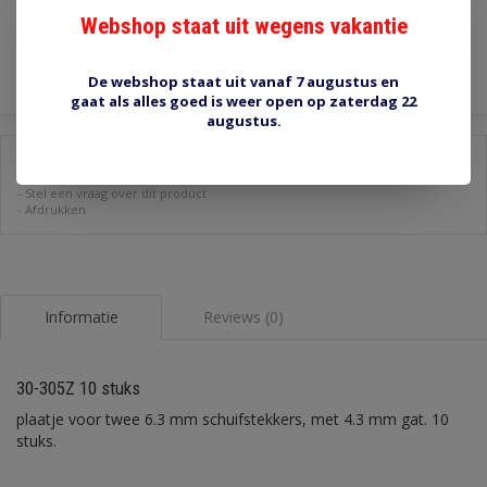
Webshop staat uit wegens vakantie
Toevoegen aan winkelwagen
De webshop staat uit vanaf 7 augustus en
gaat als alles goed is weer open op zaterdag 22
augustus.
Delen:
-
Stel een vraag over dit product
-
Afdrukken
Informatie
Reviews (0)
30-305Z 10 stuks
plaatje voor twee 6.3 mm schuifstekkers, met 4.3 mm gat. 10
stuks.