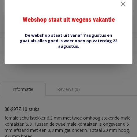
Toevoegen aan winkelwagen
Webshop staat uit wegens vakantie
De webshop staat uit vanaf 7 augustus en
gaat als alles goed is weer open op zaterdag 22
Delen:
augustus.
-
Stel een vraag over dit product
-
Afdrukken
Informatie
Reviews (0)
30-297Z 10 stuks
female schuifstekker 6.3 mm met twee omhoog stekende male
kontakten 6,3. Tussen de twee male kontakten is ongeveer 6,5
mm afstand met een 3,3 mm gat onderin. Totaal 20 mm hoog,
8,6 mm breed.