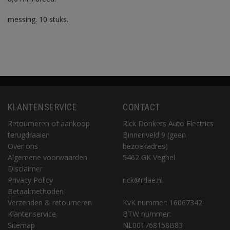
messing. 10 stuks.
KLANTENSERVICE
CONTACT
Retourneren of aankoop
Rick Donkers Auto Electrics
terugdraaien
Binnenveld 9 (geen
Over ons
bezoekadres)
Algemene voorwaarden
5462 GK Veghel
Disclaimer
Privacy Policy
rick@rdae.nl
Betaalmethoden
Verzenden & retourneren
KvK nummer: 16067342
Klantenservice
BTW nummer:
Sitemap
NL001768158B83