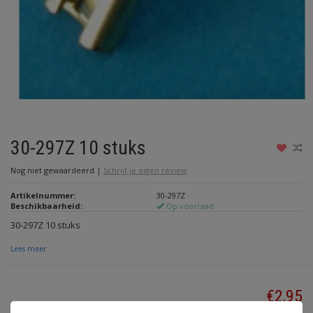
30-297Z 10 stuks
Nog niet gewaardeerd
|
Schrijf je eigen review
Artikelnummer:
30-297Z
Beschikbaarheid:
Op voorraad
30-297Z 10 stuks
Lees meer
€2,95
Incl. btw