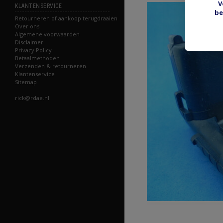
V
KLANTENSERVICE
be
Retourneren of aankoop terugdraaien
Over ons
Algemene voorwaarden
Disclaimer
Privacy Policy
Betaalmethoden
Verzenden & retourneren
Klantenservice
Sitemap
rick@rdae.nl