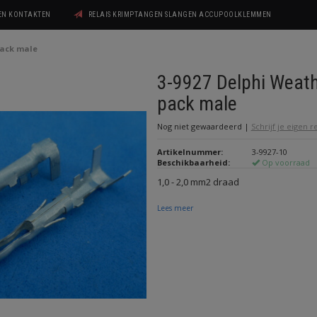
GEN KONTAKTEN
RELAIS KRIMPTANGEN SLANGEN ACCUPOOLKLEMMEN
pack male
3-9927 Delphi Weat
pack male
Nog niet gewaardeerd
|
Schrijf je eigen 
Artikelnummer:
3-9927-10
Beschikbaarheid:
Op voorraad
1,0 - 2,0 mm2 draad
Lees meer