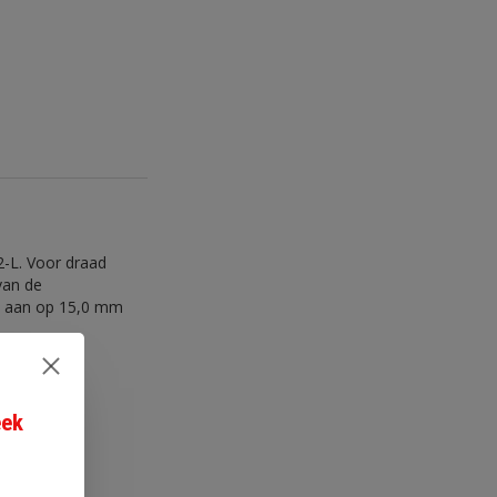
2-L
. Voor draad
van de
n aan op 15,0 mm
eek