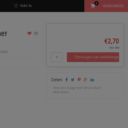
0
WINKELWAGEN
RDAE.NL
her
€2,70
Incl. btw
review
Toevoegen aan winkelwagen
Delen:
-
Stel een vraag over dit product
-
Afdrukken