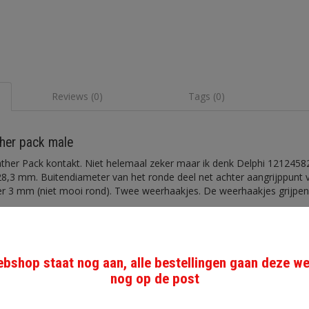
Reviews (0)
Tags (0)
her pack male
ather Pack kontakt. Niet helemaal zeker maar ik denk Delphi
1212458
28,3 mm. Buitendiameter van het ronde deel net achter aangrijppunt 
er 3 mm (niet mooi rond). Twee weerhaakjes. De weerhaakjes grijpe
st. Uitlopende voorraad.
bshop staat nog aan, alle bestellingen gaan deze w
r pack stekkerhuis (met de achterkant open).
nog op de post