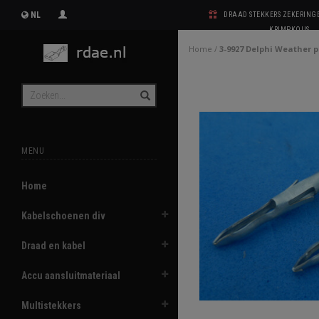
NL
DRAAD STEKKERS ZEKERIN
KRIMPKOUS
Home
/
3-9927 Delphi Weather 
MENU
Home
Kabelschoenen div
Draad en kabel
Accu aansluitmateriaal
Multistekkers