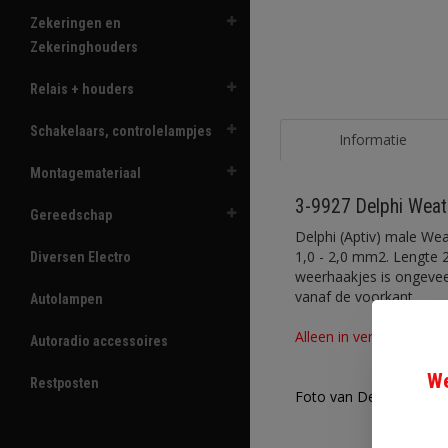
Zekeringen en
Zekeringhouders
Relais + houders
Schakelaars, controlelampjes
Informatie
Montagemateriaal
3-9927 Delphi Weat
Gereedschap
Delphi (Aptiv) male We
1,0 - 2,0 mm2. Lengte 
Diversen Electro
weerhaakjes is ongeve
vanaf de voorkant.
Autolampen
Alleen in verpakking 10 
Autoradio accessoires
We
Restposten
Foto van Delphi Weathe