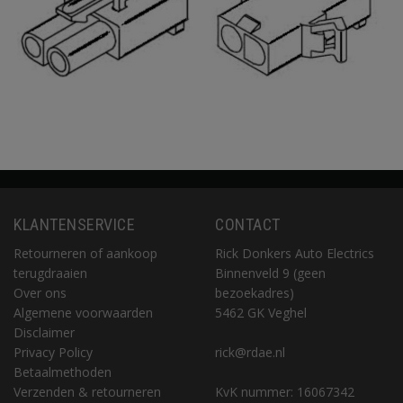
KLANTENSERVICE
CONTACT
Retourneren of aankoop
Rick Donkers Auto Electrics
terugdraaien
Binnenveld 9 (geen
Over ons
bezoekadres)
Algemene voorwaarden
5462 GK Veghel
Disclaimer
Privacy Policy
rick@rdae.nl
Betaalmethoden
Verzenden & retourneren
KvK nummer: 16067342