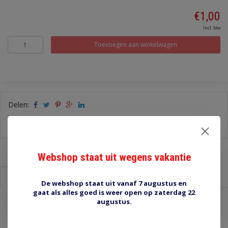
€1,00
Incl. btw
Toevoegen aan winkelwagen
Delen:
-
Stel een vraag over dit product
-
Afdrukken
Webshop staat uit wegens vakantie
Informatie
Reviews (0)
De webshop staat uit vanaf 7 augustus en
gaat als alles goed is weer open op zaterdag 22
augustus.
3-9913 rond 2,36 mm
Molex 0002092101, 093 Male term chain brs Tin 14-20.