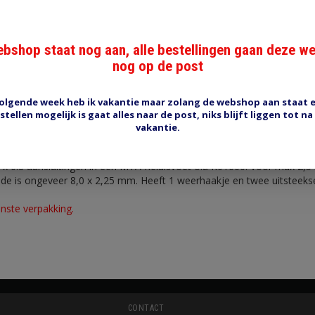
bshop staat nog aan, alle bestellingen gaan deze w
nog op de post
Reviews (0)
Tags (0)
olgende week heb ik vakantie maar zolang de webshop aan staat 
stellen mogelijk is gaat alles naar de post, niks blijft liggen tot na
vakantie.
 x 0.8 aansluitingen in een MTA Relaisvoet o.a R01660. Voor max 2,
de is ongeveer 8,0 x 2,25 mm. Heeft 1 weerhaakje en twee uitsteekse
nste verpakking.
CONTACT