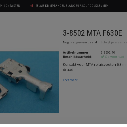
GEN KONTAKTEN
RELAIS KRIMPTANGEN SLANGEN ACCUPOOLKLEMMEN
3-8502 MTA F630E
Nog niet gewaardeerd
|
Schrijf je eigen 
Artikelnummer:
3-8502-10
Beschikbaarheid:
Op voorraad
Kontakt voor MTA relaisvoeten 6,3 
draad
Lees meer