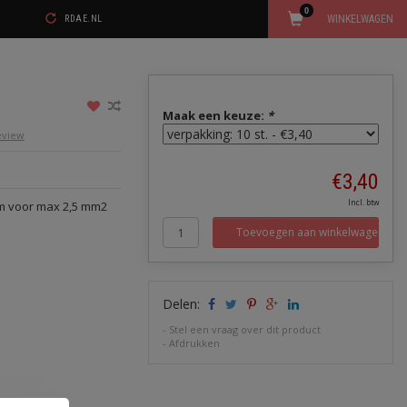
0
WINKELWAGEN
RDAE.NL
Maak een keuze:
*
review
€3,40
Incl. btw
mm voor max 2,5 mm2
Toevoegen aan winkelwagen
Delen:
-
Stel een vraag over dit product
-
Afdrukken