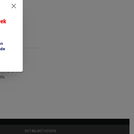
eek
en
 de
5 mm2 draad.
ls.
BETAALMETHODEN