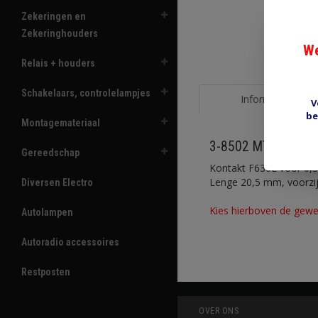
Zekeringen en
Zekeringhouders
We
Relais + houders
Schakelaars, controlelampjes
Informatie
V
be
Montagemateriaal
3-8502 MTA F630E
Gereedschap
Kontakt F630E voor 6,3
Lenge 20,5 mm, voorzij
Diversen Electro
Kies hierboven de gewe
Autolampen
Autoradio accessoires
Restposten
OVER ONS