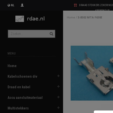
NL
DRAAD STEKKERS ZEKERIN
KRIMPKOUS
Home
/
3-8502 MTA F630E
MENU
Home
Kabelschoenen div
Draad en kabel
Accu aansluitmateriaal
Multistekkers