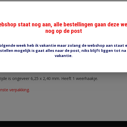
bshop staat nog aan, alle bestellingen gaan deze w
nog op de post
Reviews (0)
Tags (0)
olgende week heb ik vakantie maar zolang de webshop aan staat 
stellen mogelijk is gaat alles naar de post, niks blijft liggen tot na
vakantie.
x 0.8 aansluitingen in een MTA Relaisvoet o.a 0101484 voor microrel
jde is ongeveer 6,25 x 2,40 mm. Heeft 1 weerhaakje.
nste verpakking.