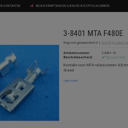
GEN KONTAKTEN
RELAIS KRIMPTANGEN SLANGEN ACCUPOOLKLEMMEN
3-8401 MTA F480E
Nog niet gewaardeerd
|
Schrijf je eigen 
Artikelnummer:
3-8401-10
Beschikbaarheid:
Op voorraad
Kontakt voor MTA relaisvoeten 4,8 mm
draad
Lees meer