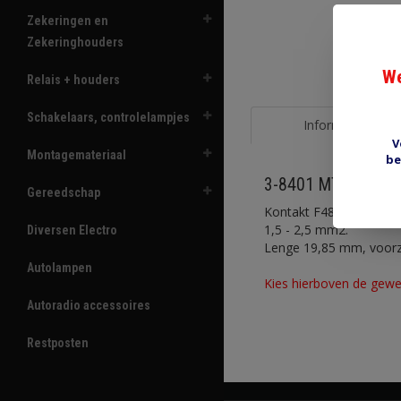
Zekeringen en
Zekeringhouders
We
Relais + houders
Schakelaars, controlelampjes
Informatie
V
Montagemateriaal
be
3-8401 MTA F480E
Gereedschap
Kontakt F480E voor 4,8 
1,5 - 2,5 mm2.
Diversen Electro
Lenge 19,85 mm, voorzi
Autolampen
Kies hierboven de gewe
Autoradio accessoires
Restposten