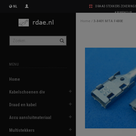
NL
DRAAD STEKKERS ZEKERIN
KRIMPKOUS
Home
/
3-8401 MTA F480E
MENU
Home
Kabelschoenen div
Draad en kabel
Accu aansluitmateriaal
Multistekkers