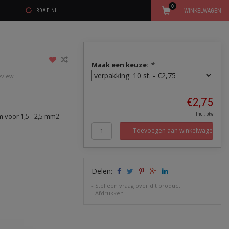
0
WINKELWAGEN
RDAE.NL
Maak een keuze:
*
review
€2,75
Incl. btw
 voor 1,5 - 2,5 mm2
Toevoegen aan winkelwagen
Delen:
-
Stel een vraag over dit product
-
Afdrukken