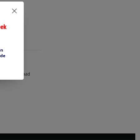
eek
en
 de
ais. Voor draad