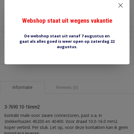
Toevoegen aan winkelwagen
Webshop staat uit wegens vakantie
De webshop staat uit vanaf 7 augustus en
gaat als alles goed is weer open op zaterdag 22
Delen:
augustus.
-
Stel een vraag over dit product
-
Afdrukken
Informatie
Reviews (0)
3-7690 10-16mm2
kontakt male voor zware connectoren, past o.a. in
stekkerhuizen 40200 en 40400. Voor draad 10.0-16.0 mm2.
koper vertind. Per stuk. Let op, voor deze kontakten kan ik geen
krimptang leveren.