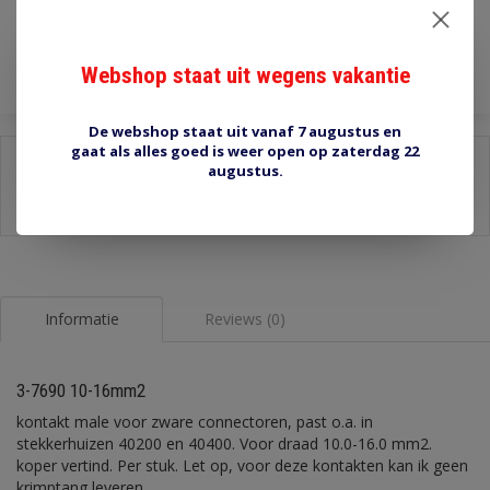
Toevoegen aan winkelwagen
Webshop staat uit wegens vakantie
De webshop staat uit vanaf 7 augustus en
gaat als alles goed is weer open op zaterdag 22
Delen:
augustus.
-
Stel een vraag over dit product
-
Afdrukken
Informatie
Reviews (0)
3-7690 10-16mm2
kontakt male voor zware connectoren, past o.a. in
stekkerhuizen 40200 en 40400. Voor draad 10.0-16.0 mm2.
koper vertind. Per stuk. Let op, voor deze kontakten kan ik geen
krimptang leveren.