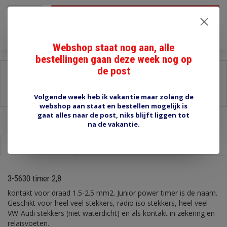
Toevoegen aan winkelwagen
Webshop staat nog aan, alle
bestellingen gaan deze week nog op
de post
Delen:
-
Stel een vraag over dit product
-
Afdrukken
Volgende week heb ik vakantie maar zolang de
webshop aan staat en bestellen mogelijk is
gaat alles naar de post, niks blijft liggen tot
na de vakantie.
Informatie
Reviews (0)
3-5630 timer 2,8
kontakt voor draad 1.5-2.5 mm2. Junior power timer is de naam.
Geschikt voor heel veel stekkers, radio iso stekkers, heel veel
VW-Audi stekkers (niet waterdicht) en als kontakt in zekering en
relaisvoeten.