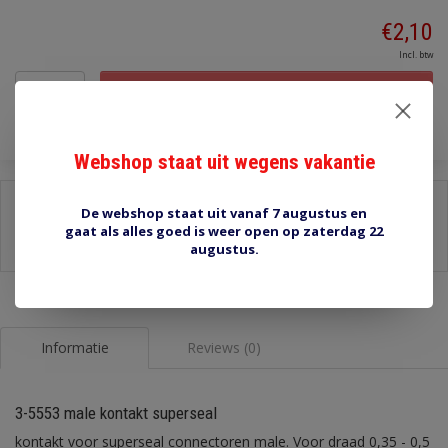
€2,10
Incl. btw
Toevoegen aan winkelwagen
Webshop staat uit wegens vakantie
Delen:
De webshop staat uit vanaf 7 augustus en
gaat als alles goed is weer open op zaterdag 22
-
Stel een vraag over dit product
augustus.
-
Afdrukken
Informatie
Reviews (0)
3-5553 male kontakt superseal
kontakt voor superseal connectoren male. Voor draad 0,35 - 0,5