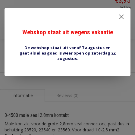
€3,95
Incl. btw
Toevoegen aan winkelwagen
Webshop staat uit wegens vakantie
De webshop staat uit vanaf 7 augustus en
Delen:
gaat als alles goed is weer open op zaterdag 22
augustus.
-
Stel een vraag over dit product
-
Afdrukken
Informatie
Reviews (0)
3-4500 male seal 2.8mm kontakt
Male kontakt voor de grote 2,8mm seal connectors, past dus in
behuizing 23520, 23540 en 23560. Voor draad 1.0-2.5 mm2.