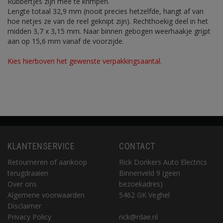
Rubbertjes zijn mee te krimpen.
Lengte totaal 32,9 mm (nooit precies hetzelfde, hangt af van
hoe netjes ze van de reel geknipt zijn). Rechthoekig deel in het
midden 3,7 x 3,15 mm. Naar binnen gebogen weerhaakje grijpt
aan op 15,6 mm vanaf de voorzijde.
Kies hierboven het gewenste verpakkingsaantal.
KLANTENSERVICE
CONTACT
Retourneren of aankoop
Rick Donkers Auto Electrics
terugdraaien
Binnenveld 9 (geen
Over ons
bezoekadres)
Algemene voorwaarden
5462 GK Veghel
Disclaimer
Privacy Policy
rick@rdae.nl