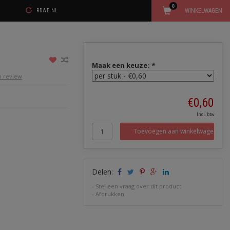
0
WINKELWAGEN
RDAE.NL
Maak een keuze:
*
en review
€0,60
Incl. btw
Toevoegen aan winkelwagen
Delen:
-
Stel een vraag over dit product
-
Afdrukken