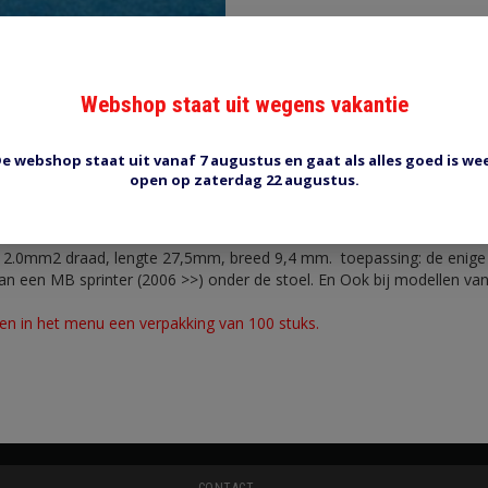
Webshop staat uit wegens vakantie
Reviews (1)
Tags (0)
e webshop staat uit vanaf 7 augustus en gaat als alles goed is we
open op zaterdag 22 augustus.
2.0mm2 draad, lengte 27,5mm, breed 9,4 mm. toepassing: de enige d
van een MB sprinter (2006 >>) onder de stoel. En Ook bij modellen van
ven in het menu een verpakking van 100 stuks.
CONTACT