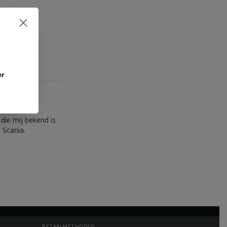
er
ie mij bekend is
 Scania.
BETAALMETHODEN