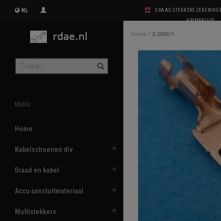
NL
DRAAD STEKKERS ZEKERIN
KRIMPKOUS
Home
/
3-2693/1
MENU
Home
Kabelschoenen div
Draad en kabel
Accu aansluitmateriaal
Multistekkers