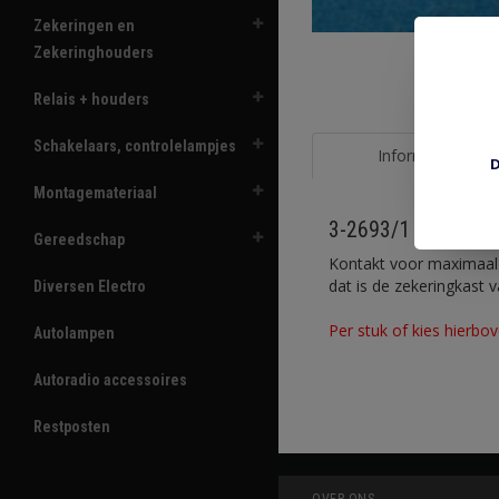
Zekeringen en
Zekeringhouders
Relais + houders
Schakelaars, controlelampjes
Informatie
D
Montagemateriaal
3-2693/1
Gereedschap
Kontakt voor maximaal 
dat is de zekeringkast 
Diversen Electro
Per stuk of kies hierbo
Autolampen
Autoradio accessoires
Restposten
OVER ONS