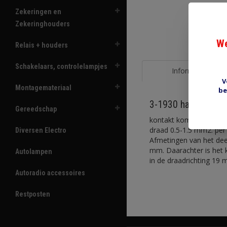
Zekeringen en
Zekeringhouders
We
Relais + houders
Schakelaars, controlelampjes
Informatie
V
Montagemateriaal
be
3-1930 haaks
Gereedschap
kontakt komt o.a. voor 
draad 0.5-1.5 mm2. per 
Diversen Electro
Afmetingen van het dee
mm. Daarachter is het 
Autolampen
in de draadrichting 19 
Autoradio accessoires
Restposten