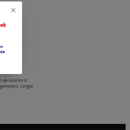
eek
en
 de
passen. Voor
n de voorste 6
 gemeten). Lengte