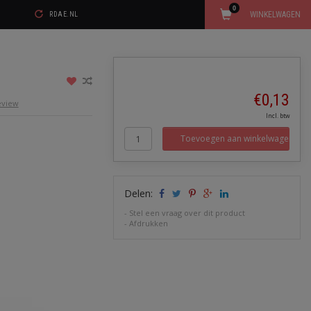
0
WINKELWAGEN
RDAE.NL
€0,13
review
Incl. btw
Toevoegen aan winkelwagen
Delen:
-
Stel een vraag over dit product
-
Afdrukken