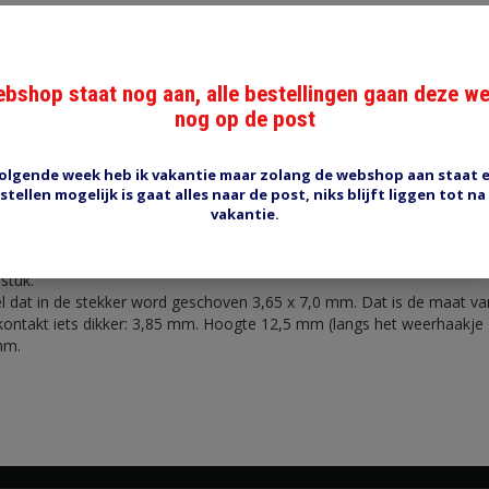
bshop staat nog aan, alle bestellingen gaan deze w
nog op de post
Reviews (0)
Tags (0)
olgende week heb ik vakantie maar zolang de webshop aan staat 
stellen mogelijk is gaat alles naar de post, niks blijft liggen tot na
vakantie.
in dashboardstekkers die bijvoorbeeld op de rand van een printplaat 
stuk.
l dat in de stekker word geschoven 3,65 x 7,0 mm. Dat is de maat va
kontakt iets dikker: 3,85 mm. Hoogte 12,5 mm (langs het weerhaakje
mm.