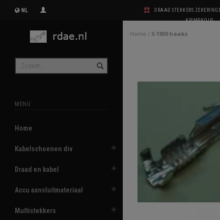
NL
DRAAD STEKKERS ZEKERIN
KRIMPKOUS
Home
/
3-1930 haaks
MENU
Home
Kabelschoenen div
Draad en kabel
Accu aansluitmateriaal
Multistekkers