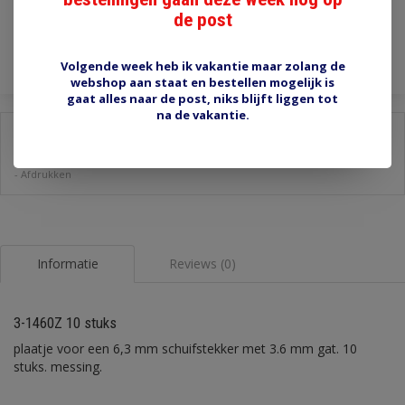
de post
Toevoegen aan winkelwagen
Volgende week heb ik vakantie maar zolang de
webshop aan staat en bestellen mogelijk is
gaat alles naar de post, niks blijft liggen tot
na de vakantie.
Delen:
-
Stel een vraag over dit product
-
Afdrukken
Informatie
Reviews (0)
3-1460Z 10 stuks
plaatje voor een 6,3 mm schuifstekker met 3.6 mm gat. 10
stuks. messing.