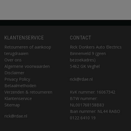
KLANTENSERVICE
CONTACT
Retourneren of aankoop
Rick Donkers Auto Electrics
terugdraaien
Binnenveld 9 (geen
Over ons
bezoekadres)
Algemene voorwaarden
5462 GK Veghel
Disclaimer
Privacy Policy
rick@rdae.nl
Betaalmethoden
Verzenden & retourneren
KvK nummer: 16067342
Klantenservice
BTW nummer:
Sitemap
NL001768158B83
Iban nummer: NL44 RABO
rick@rdae.nl
0122 6410 19