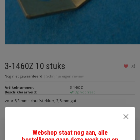
3-1460Z 10 stuks
Nog niet gewaardeerd
|
Schrijf je eigen review
Artikelnummer:
3-1460Z
Beschikbaarheid:
Op voorraad
voor 6,3 mm schuifstekker, 3,6 mm gat
Lees meer
€1,80
Webshop staat nog aan, alle
bestellingen gaan deze week nog op
Incl. btw