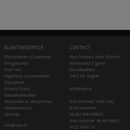
KLANTENSERVICE
CONTACT
Retourneren of aankoop
Rick Donkers Auto Electrics
terugdraaien
Binnenveld 9 (geen
Over ons
bezoekadres)
Algemene voorwaarden
5462 GK Veghel
Disclaimer
Privacy Policy
rick@rdae.nl
Betaalmethoden
Verzenden & retourneren
KvK nummer: 16067342
Klantenservice
BTW nummer:
Sitemap
NL001768158B83
Iban nummer: NL44 RABO
rick@rdae.nl
0122 6410 19