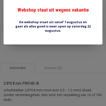
Toevoegen aan winkelwagen
Webshop staat uit wegens vakantie
De webshop staat uit vanaf 7 augustus en
gaat als alles goed is weer open op zaterdag 22
augustus.
Delen:
-
Stel een vraag over dit product
-
Afdrukken
Informatie
Reviews (0)
2.8*0.8 mm PRR140 /8
schuifstekker 2.8*0.8 mm rood voor 0,5 - 1,5 mm2 draad
zonder versterkingshuls. Kies voor een verpakking van 10 of 100
stuks.