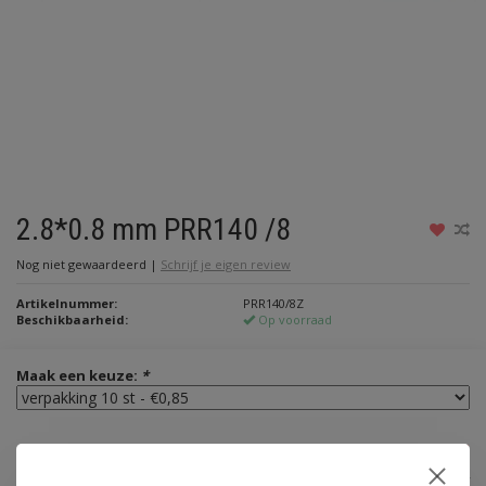
2.8*0.8 mm PRR140 /8
Nog niet gewaardeerd
|
Schrijf je eigen review
Artikelnummer:
PRR140/8Z
Beschikbaarheid:
Op voorraad
Maak een keuze:
*
€0,85
Incl. btw