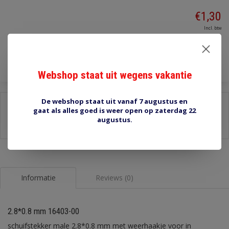
€1,30
Incl. btw
Toevoegen aan winkelwagen
Webshop staat uit wegens vakantie
De webshop staat uit vanaf 7 augustus en
Delen:
gaat als alles goed is weer open op zaterdag 22
augustus.
-
Stel een vraag over dit product
-
Afdrukken
Informatie
Reviews (0)
2.8*0.8 mm 16403-00
schuifstekker male 2.8*0.8 mm met weerhaakje voor in