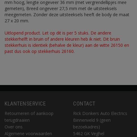
mm hoog, lengte ongeveer 36 mm (met vergrendellipjes mee
gemeten), Breed ongeveer 27,5 mm met de uitsteeksels
meegemeten. Zonder deze uitsteeksels heeft de body de maat
27 x 20 mm.
Uitlopend product. Let op dit is per 5 stuks. De andere
stekkerhelft in bruin of andere kleuren heb ik niet. Dit bruin
stekkerhuis is identiek (behalve de kleur) aan de witte 26150 en
past dus ook op stekkerhuis 26160.
KLANTENSERVICE
CONTACT
Retourneren of aankoop
Rick Donkers Auto Electrics
terugdraaien
Binnenveld 9 (geen
Over ons
bezoekadres)
Algemene voorwaarden
5462 GK Veghel