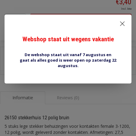
€3,40
Incl. btw
Toevoegen aan winkelwagen
Webshop staat uit wegens vakantie
Delen:
De webshop staat uit vanaf 7 augustus en
gaat als alles goed is weer open op zaterdag 22
-
Stel een vraag over dit product
augustus.
-
Afdrukken
Informatie
Reviews (0)
26150 stekkerhuis 12 polig bruin
5 stuks lege stekker behuizingen voor kontakten female 3-1200,
12 polig, wordt geleverd zonder kontakten. Afmetingen: 27,5