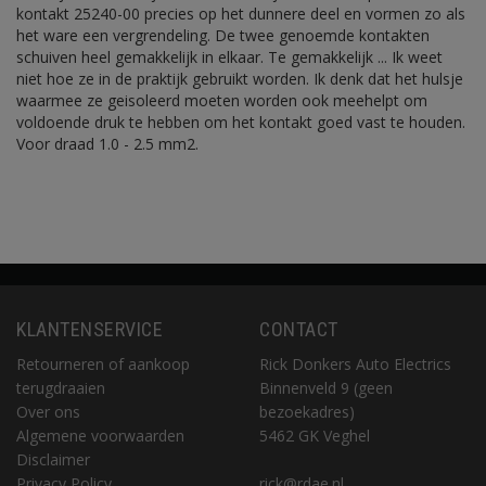
kontakt 25240-00 precies op het dunnere deel en vormen zo als
het ware een vergrendeling. De twee genoemde kontakten
schuiven heel gemakkelijk in elkaar. Te gemakkelijk ... Ik weet
niet hoe ze in de praktijk gebruikt worden. Ik denk dat het hulsje
waarmee ze geisoleerd moeten worden ook meehelpt om
voldoende druk te hebben om het kontakt goed vast te houden.
Voor draad 1.0 - 2.5 mm2.
KLANTENSERVICE
CONTACT
Retourneren of aankoop
Rick Donkers Auto Electrics
terugdraaien
Binnenveld 9 (geen
Over ons
bezoekadres)
Algemene voorwaarden
5462 GK Veghel
Disclaimer
Privacy Policy
rick@rdae.nl