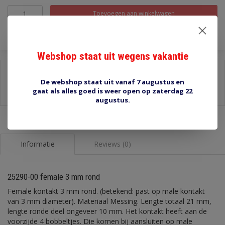
Toevoegen aan winkelwagen
Webshop staat uit wegens vakantie
Delen:
De webshop staat uit vanaf 7 augustus en
-
Stel een vraag over dit product
gaat als alles goed is weer open op zaterdag 22
-
Afdrukken
augustus.
Informatie
Reviews (0)
25290-00 female 3 mm rond
Female kontakt 3 mm rond. (betekend: past op male kontakt
van 3 mm diameter). Materiaal Messing. Lengte totaal 21 mm,
lengte ronde deel ongeveer 10 mm. Het kontakt heeft aan de
voorzijde 4 bobbeltjes. Die komen bij aansluiten op male