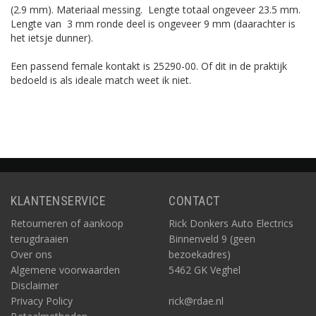
(2.9 mm). Materiaal messing. Lengte totaal ongeveer 23.5 mm.
Lengte van 3 mm ronde deel is ongeveer 9 mm (daarachter is
het ietsje dunner).
Een passend female kontakt is 25290-00. Of dit in de praktijk
bedoeld is als ideale match weet ik niet.
KLANTENSERVICE
CONTACT
Retourneren of aankoop
Rick Donkers Auto Electrics
terugdraaien
Binnenveld 9 (geen
Over ons
bezoekadres)
Algemene voorwaarden
5462 GK Veghel
Disclaimer
Privacy Policy
rick@rdae.nl