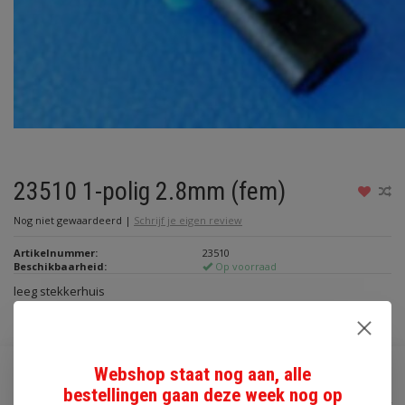
23510 1-polig 2.8mm (fem)
Nog niet gewaardeerd
|
Schrijf je eigen review
Artikelnummer:
23510
Beschikbaarheid:
Op voorraad
leeg stekkerhuis
Lees meer
Webshop staat nog aan, alle
€2,70
bestellingen gaan deze week nog op
Incl. btw