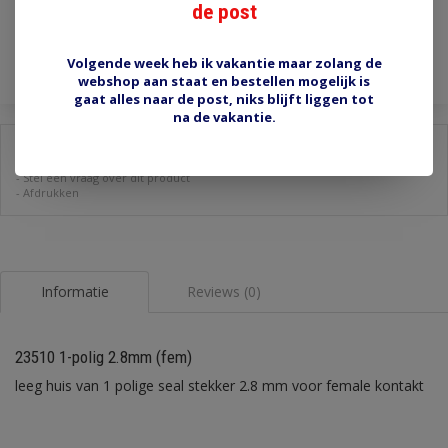
de post
Toevoegen aan winkelwagen
Volgende week heb ik vakantie maar zolang de
webshop aan staat en bestellen mogelijk is
gaat alles naar de post, niks blijft liggen tot
na de vakantie.
Delen:
-
Stel een vraag over dit product
-
Afdrukken
Informatie
Reviews (0)
23510 1-polig 2.8mm (fem)
leeg huis van 1 polige seal stekker 2.8 mm voor female kontakt