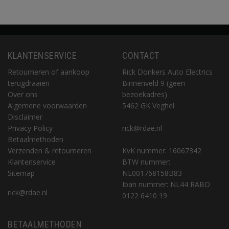
KLANTENSERVICE
CONTACT
Retourneren of aankoop
Rick Donkers Auto Electrics
terugdraaien
Binnenveld 9 (geen
Over ons
bezoekadres)
Algemene voorwaarden
5462 GK Veghel
Disclaimer
Privacy Policy
rick@rdae.nl
Betaalmethoden
Verzenden & retourneren
KvK nummer: 16067342
Klantenservice
BTW nummer:
Sitemap
NL001768158B83
Iban nummer: NL44 RABO
rick@rdae.nl
0122 6410 19
BETAALMETHODEN