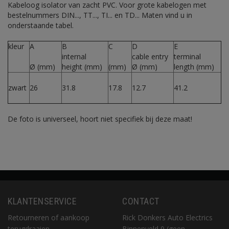
Kabeloog isolator van zacht PVC. Voor grote kabelogen met
bestelnummers DIN..., TT..., TI... en TD... Maten vind u in
onderstaande tabel.
kleur
A
B
C
D
E
internal
cable entry
terminal
Ø (mm)
height (mm)
(mm)
Ø (mm)
length (mm)
zwart
26
31.8
17.8
12.7
41.2
De foto is universeel, hoort niet specifiek bij deze maat!
KLANTENSERVICE
CONTACT
Retourneren of aankoop
Rick Donkers Auto Electrics
terugdraaien
Binnenveld 9 (geen