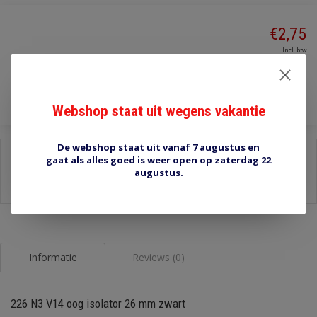
€2,75
Incl. btw
Toevoegen aan winkelwagen
Webshop staat uit wegens vakantie
De webshop staat uit vanaf 7 augustus en
Delen:
gaat als alles goed is weer open op zaterdag 22
augustus.
-
Stel een vraag over dit product
-
Afdrukken
Informatie
Reviews (0)
226 N3 V14 oog isolator 26 mm zwart