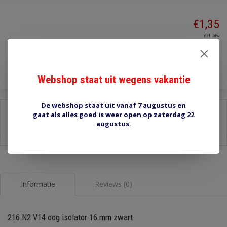
€1,35
Incl. btw
Toevoegen aan winkelwagen
Webshop staat uit wegens vakantie
De webshop staat uit vanaf 7 augustus en
Delen:
gaat als alles goed is weer open op zaterdag 22
augustus.
-
Stel een vraag over dit product
-
Afdrukken
Informatie
Reviews (0)
216 N2 V14 oog isolator 16 mm zwart