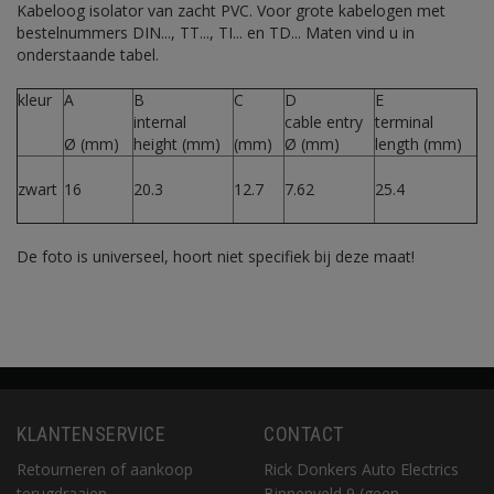
Kabeloog isolator van zacht PVC. Voor grote kabelogen met
bestelnummers DIN..., TT..., TI... en TD... Maten vind u in
onderstaande tabel.
kleur
A
B
C
D
E
internal
cable entry
terminal
Ø (mm)
height (mm)
(mm)
Ø (mm)
length (mm)
zwart
16
20.3
12.7
7.62
25.4
De foto is universeel, hoort niet specifiek bij deze maat!
KLANTENSERVICE
CONTACT
Retourneren of aankoop
Rick Donkers Auto Electrics
terugdraaien
Binnenveld 9 (geen