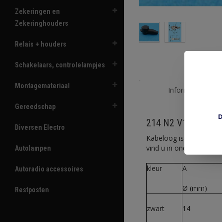
Zekeringen en
Zekeringhouders
Relais + houders
Schakelaars, controlelampjes
Montagemateriaal
Informatie
Gereedschap
D
214 N2 V14 oog iso
Diversen Electro
Kabeloog isolator van z
vind u in onderstaande 
Autolampen
kleur
A
Autoradio accessoires
Ø (mm)
Restposten
zwart
14