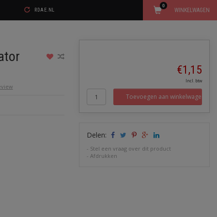
0
WINKELWAGEN
RDAE.NL
ator
€1,15
Incl. btw
review
Toevoegen aan winkelwagen
Delen:
-
Stel een vraag over dit product
-
Afdrukken