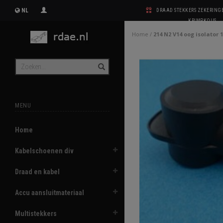
NL
DRAAD STEKKERS ZEKERIN
KRIMPKOUS
Home
/
214 N2 V14 oog isolator
MENU
Home
Kabelschoenen div
Draad en kabel
Accu aansluitmateriaal
Multistekkers