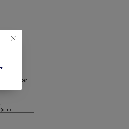
er
 en TD... Maten
al
h (mm)