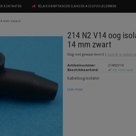
GEN KONTAKTEN
RELAIS KRIMPTANGEN SLANGEN ACCUPOOLKLEMMEN
 14 mm zwart
214 N2 V14 oog isol
14 mm zwart
Nog niet gewaardeerd
|
Schrijf je eigen 
Artikelnummer:
214N2V14
Beschikbaarheid:
Op voorraad
kabeloog isolator
Lees meer