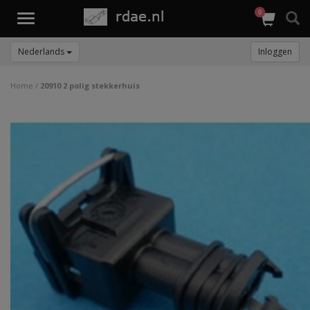
0
Toggle
navigation
Nederlands
Inloggen
Home
/
20910 2 polig stekkerhuis