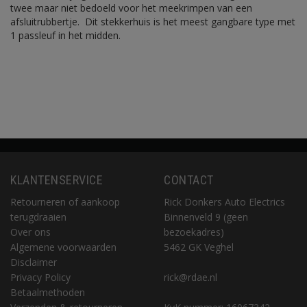
twee maar niet bedoeld voor het meekrimpen van een
afsluitrubbertje. Dit stekkerhuis is het meest gangbare type met
1 passleuf in het midden.
KLANTENSERVICE
CONTACT
Retourneren of aankoop
Rick Donkers Auto Electrics
terugdraaien
Binnenveld 9 (geen
Over ons
bezoekadres)
Algemene voorwaarden
5462 GK Veghel
Disclaimer
Privacy Policy
rick@rdae.nl
Betaalmethoden