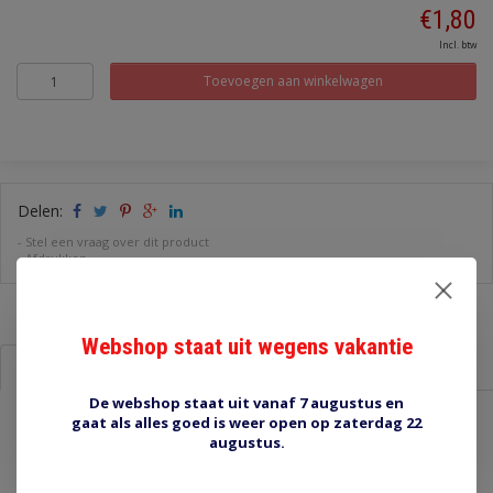
€1,80
Incl. btw
Toevoegen aan winkelwagen
Delen:
-
Stel een vraag over dit product
-
Afdrukken
Webshop staat uit wegens vakantie
Informatie
Reviews (0)
De webshop staat uit vanaf 7 augustus en
gaat als alles goed is weer open op zaterdag 22
20910 2 polig stekkerhuis
augustus.
lege behuizing van Bosch injectorstekker, zwart, past ook op
veel andere componenten onder de motorkap, 2 polig.