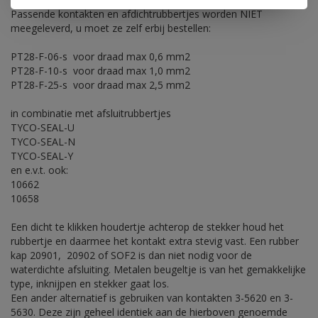
Passende kontakten en afdichtrubbertjes worden NIET
meegeleverd, u moet ze zelf erbij bestellen:
PT28-F-06-s voor draad max 0,6 mm2
PT28-F-10-s voor draad max 1,0 mm2
PT28-F-25-s voor draad max 2,5 mm2
in combinatie met afsluitrubbertjes
TYCO-SEAL-U
TYCO-SEAL-N
TYCO-SEAL-Y
en e.v.t. ook:
10662
10658
Een dicht te klikken houdertje achterop de stekker houd het
rubbertje en daarmee het kontakt extra stevig vast. Een rubber
kap 20901, 20902 of SOF2 is dan niet nodig voor de
waterdichte afsluiting. Metalen beugeltje is van het gemakkelijke
type, inknijpen en stekker gaat los.
Een ander alternatief is gebruiken van kontakten 3-5620 en 3-
5630. Deze zijn geheel identiek aan de hierboven genoemde