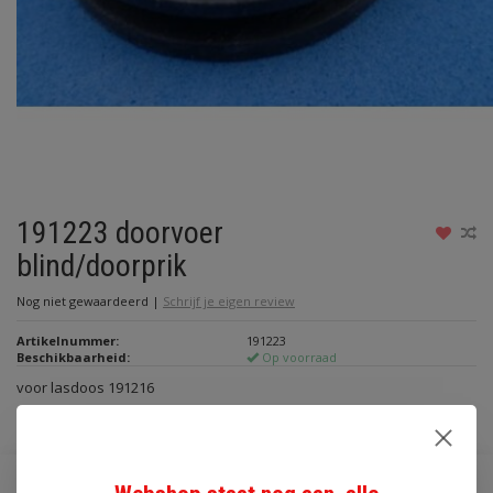
191223 doorvoer
blind/doorprik
Nog niet gewaardeerd
|
Schrijf je eigen review
Artikelnummer:
191223
Beschikbaarheid:
Op voorraad
voor lasdoos 191216
Lees meer