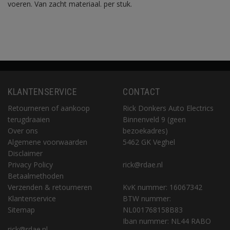
voeren. Van zacht materiaal. per stuk.
KLANTENSERVICE
CONTACT
Retourneren of aankoop
Rick Donkers Auto Electrics
terugdraaien
Binnenveld 9 (geen
Over ons
bezoekadres)
Algemene voorwaarden
5462 GK Veghel
Disclaimer
Privacy Policy
rick@rdae.nl
Betaalmethoden
Verzenden & retourneren
KvK nummer: 16067342
Klantenservice
BTW nummer:
Sitemap
NL001768158B83
Iban nummer: NL44 RABO
rick@rdae.nl