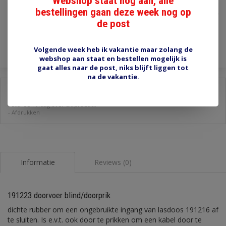
Webshop staat nog aan, alle
€2,35
bestellingen gaan deze week nog op
Incl. btw
de post
Toevoegen aan winkelwagen
Volgende week heb ik vakantie maar zolang de
webshop aan staat en bestellen mogelijk is
gaat alles naar de post, niks blijft liggen tot
na de vakantie.
Delen:
-
Stel een vraag over dit product
-
Afdrukken
Informatie
Reviews (0)
191223 doorvoer blind/doorprik
dichte rubber om een ongebruikte ingang van lasdoos 191216 af
te sluiten. Is e.v.t. ook door te prikken om een kabel door te