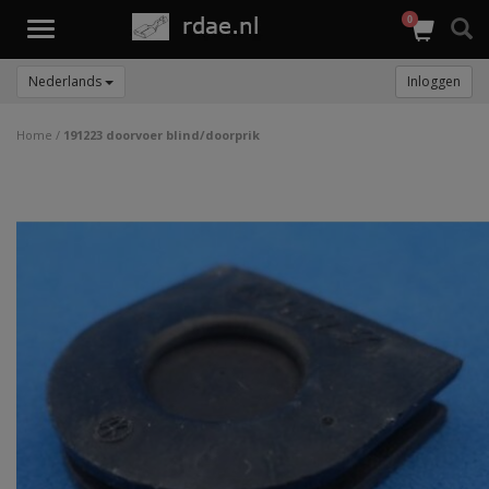
0
Toggle
navigation
Nederlands
Inloggen
Home
/
191223 doorvoer blind/doorprik