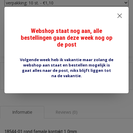
€1,10
Incl. btw
Webshop staat nog aan, alle
Toevoegen aan winkelwagen
bestellingen gaan deze week nog op
de post
Volgende week heb ik vakantie maar zolang de
webshop aan staat en bestellen mogelijk is
Delen:
gaat alles naar de post, niks blijft liggen tot
na de vakantie.
-
Stel een vraag over dit product
-
Afdrukken
Informatie
Reviews (0)
18544-01 rond female kontakt 1.0mm