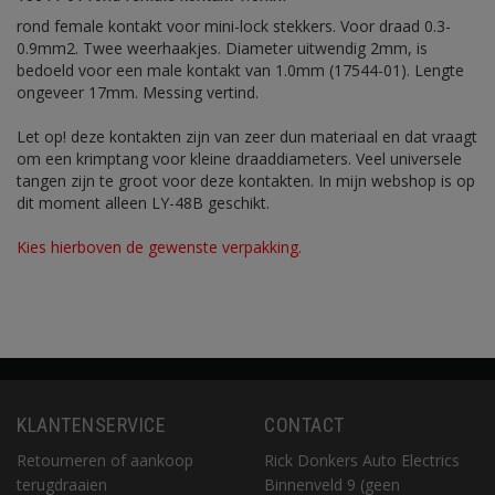
rond female kontakt voor mini-lock stekkers. Voor draad 0.3-
0.9mm2. Twee weerhaakjes. Diameter uitwendig 2mm, is
bedoeld voor een male kontakt van 1.0mm (17544-01). Lengte
ongeveer 17mm. Messing vertind.
Let op! deze kontakten zijn van zeer dun materiaal en dat vraagt
om een krimptang voor kleine draaddiameters. Veel universele
tangen zijn te groot voor deze kontakten. In mijn webshop is op
dit moment alleen LY-48B geschikt.
Kies hierboven de gewenste verpakking.
KLANTENSERVICE
CONTACT
Retourneren of aankoop
Rick Donkers Auto Electrics
terugdraaien
Binnenveld 9 (geen