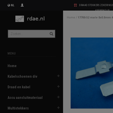
NL
DRAAD STEKKERS ZEKERIN
KRIMPKOUS
Home
/
17700-52 male 8x0.8mm 
MENU
Home
Kabelschoenen div
Draad en kabel
Accu aansluitmateriaal
Multistekkers