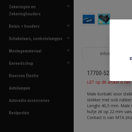
Zekeringen en
Zekeringhouders
Relais + houders
Schakelaars, controlelampjes
Montagemateriaal
Informatie
D
Gereedschap
17700-52 male 8x
Diversen Electro
LET op dit artikel is he
Autolampen
Male kontakt voor stekk
stekker met ook rubber
Autoradio accessoires
Lengte 40,5 mm. Male d
hufje zit op 22 mm van
Restposten
Contact is van MTA (ma