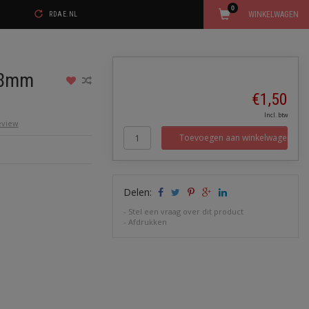
0
WINKELWAGEN
RDAE.NL
.8mm
€1,50
Incl. btw
review
Toevoegen aan winkelwagen
Delen:
-
Stel een vraag over dit product
-
Afdrukken