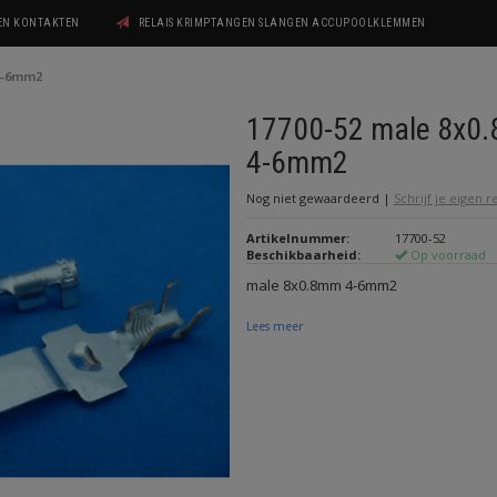
GEN KONTAKTEN
RELAIS KRIMPTANGEN SLANGEN ACCUPOOLKLEMMEN
4-6mm2
17700-52 male 8x0
4-6mm2
Nog niet gewaardeerd
|
Schrijf je eigen 
Artikelnummer:
17700-52
Beschikbaarheid:
Op voorraad
male 8x0.8mm 4-6mm2
Lees meer