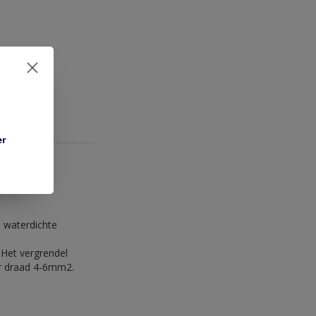
er
n waterdichte
 Het vergrendel
or draad 4-6mm2.