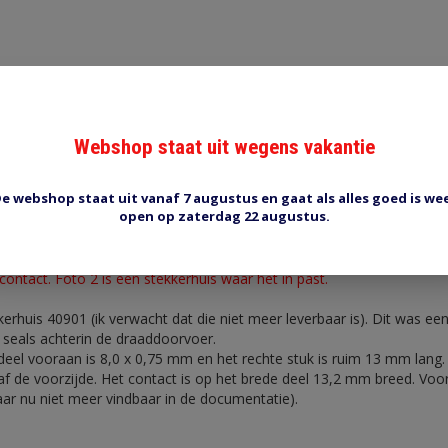
Webshop staat uit wegens vakantie
Reviews (0)
Tags (0)
e webshop staat uit vanaf 7 augustus en gaat als alles goed is we
open op zaterdag 22 augustus.
0.8mm 4-6mm2
t contact. Foto 2 is een stekkerhuis waar het in past.
erhuis 40901 (ik verwacht dat die niet meer leverbaar is). Dit was ee
 seals achterin de draaddoorvoer.
eel vooraan is 8,0 x 0,75 mm en het rechte stuk is ruim 13 mm lang.
af de voorzijde. Het contact is op het brede deel 13,2 mm breed. Vo
ar nu niet meer vindbaar in de documentatie).