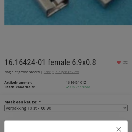
16.16424-01 female 6.9x0.8
Nog niet gewaardeerd
|
Schrijf je eigen review
Artikelnummer:
16.16424-01Z
Beschikbaarheid:
Op voorraad
Maak een keuze:
*
€0,90
Incl. btw