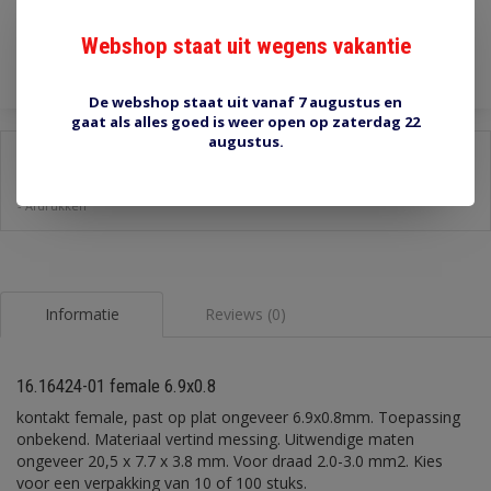
Toevoegen aan winkelwagen
Webshop staat uit wegens vakantie
De webshop staat uit vanaf 7 augustus en
gaat als alles goed is weer open op zaterdag 22
augustus.
Delen:
-
Stel een vraag over dit product
-
Afdrukken
Informatie
Reviews (0)
16.16424-01 female 6.9x0.8
kontakt female, past op plat ongeveer 6.9x0.8mm. Toepassing
onbekend. Materiaal vertind messing. Uitwendige maten
ongeveer 20,5 x 7.7 x 3.8 mm. Voor draad 2.0-3.0 mm2. Kies
voor een verpakking van 10 of 100 stuks.