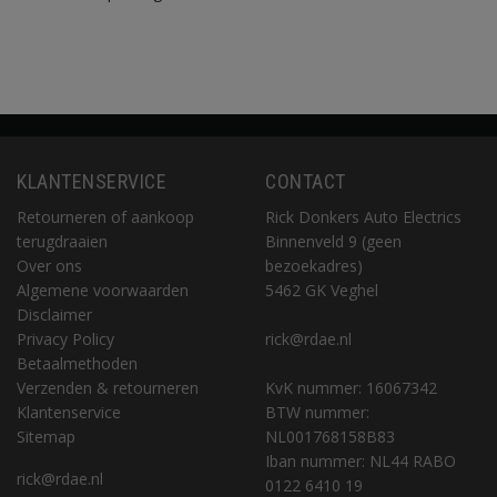
KLANTENSERVICE
CONTACT
Retourneren of aankoop
Rick Donkers Auto Electrics
terugdraaien
Binnenveld 9 (geen
Over ons
bezoekadres)
Algemene voorwaarden
5462 GK Veghel
Disclaimer
Privacy Policy
rick@rdae.nl
Betaalmethoden
Verzenden & retourneren
KvK nummer: 16067342
Klantenservice
BTW nummer:
Sitemap
NL001768158B83
Iban nummer: NL44 RABO
rick@rdae.nl
0122 6410 19