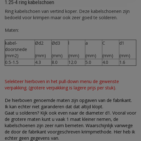
1.25-4 ring kabelschoen
Ring kabelschoen van vertind koper. Deze kabelschoenen zijn
bedoeld voor krimpen maar ook zeer goed te solderen.
Maten:
kabel-
Ød2
Ød3
l
a
C
d1
doorsnede
(mm2)
(mm)
(mm)
(mm)
(mm)
(mm)
(mm)
0.5-1.5
4.3
8.0
12.0
5.0
4.0
1.6
Selekteer hierboven in het pull-down menu de gewenste
verpakking. (grotere verpakking is lagere prijs per stuk).
De hierboven genoemde maten zijn opgaven van de fabrikant.
Ik kan echter niet garanderen dat dat altijd klopt.
Gaat u solderen? Kijk ook even naar de diameter d1. Vooral voor
de grotere maten kunt u vaak 1 maat kleiner nemen, de
kabelschoenen zijn zeer ruim bemeten. Waarschijnlijk vanwege
de door de fabrikant voorgeschreven krimpmethode. Hier heb ik
echter geen gegevens van.