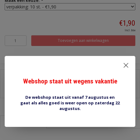
Maak een keuze:
*
€1,90
Incl. btw
Toevoegen aan winkelwagen
Delen:
Webshop staat uit wegens vakantie
-
Stel een vraag over dit product
-
Afdrukken
De webshop staat uit vanaf 7 augustus en
gaat als alles goed is weer open op zaterdag 22
augustus.
Informatie
Reviews (0)