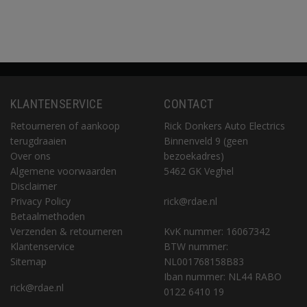
KLANTENSERVICE
CONTACT
Retourneren of aankoop
Rick Donkers Auto Electrics
terugdraaien
Binnenveld 9 (geen
Over ons
bezoekadres)
Algemene voorwaarden
5462 GK Veghel
Disclaimer
Privacy Policy
rick@rdae.nl
Betaalmethoden
Verzenden & retourneren
KvK nummer: 16067342
Klantenservice
BTW nummer:
Sitemap
NL001768158B83
Iban nummer: NL44 RABO
rick@rdae.nl
0122 6410 19