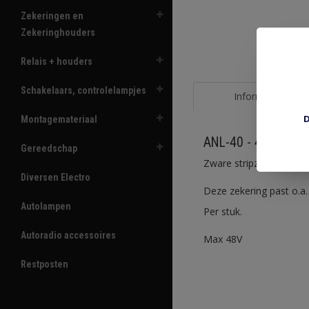
Zekeringen en
Zekeringhouders
Relais + houders
Schakelaars, controlelampjes
Informatie
D
Montagemateriaal
ANL-40 - 40A zeker
Gereedschap
Zware stripzekering 40
Diversen Electro
Deze zekering past o.
Autolampen
Per stuk.
Autoradio accessoires
Max 48V
Restposten