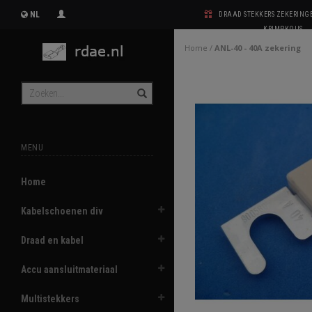
NL
DRAAD STEKKERS ZEKERIN
KRIMPKOUS
Home
/
ANL-40 - 40A zekering
MENU
Home
Kabelschoenen div
Draad en kabel
Accu aansluitmateriaal
Multistekkers