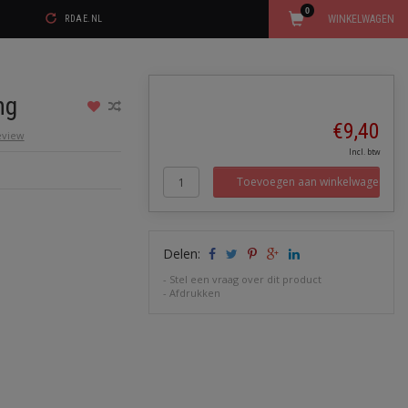
0
WINKELWAGEN
RDAE.NL
ng
€9,40
review
Incl. btw
Toevoegen aan winkelwagen
Delen:
-
Stel een vraag over dit product
-
Afdrukken