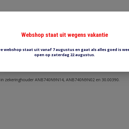
Webshop staat uit wegens vakantie
Reviews (0)
Tags (0)
e webshop staat uit vanaf 7 augustus en gaat als alles goed is we
open op zaterdag 22 augustus.
ing
A, serie 547 voor zekeringhouders met een boutafstand van 62mm. 
a. in zekeringhouder ANB740N9N14, ANB740N9N02 en 30.00390.