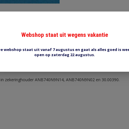
Webshop staat uit wegens vakantie
Reviews (0)
Tags (0)
e webshop staat uit vanaf 7 augustus en gaat als alles goed is we
open op zaterdag 22 augustus.
ering
0A, serie 547 voor zekeringhouders met een boutafstand van 62mm.
a. in zekeringhouder ANB740N9N14, ANB740N9N02 en 30.00390.