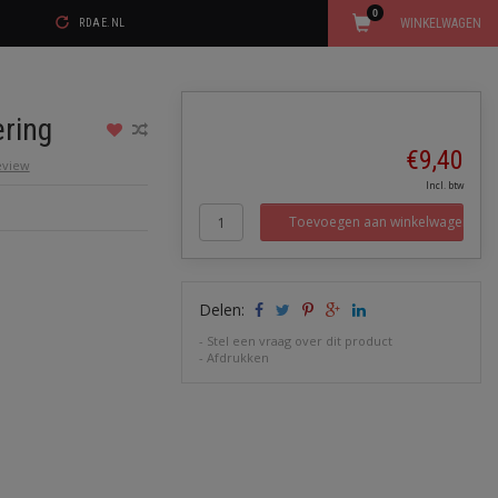
0
WINKELWAGEN
RDAE.NL
ring
€9,40
review
Incl. btw
Toevoegen aan winkelwagen
Delen:
-
Stel een vraag over dit product
-
Afdrukken