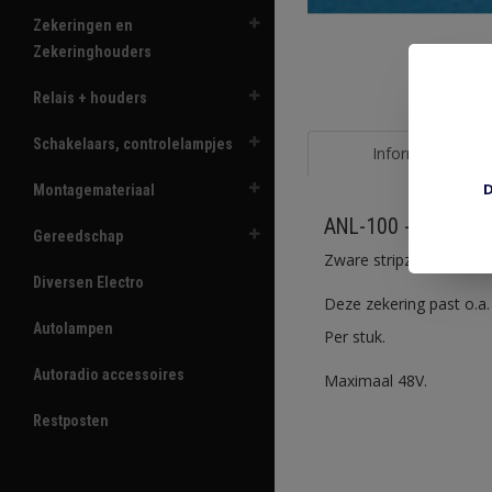
Zekeringen en
Zekeringhouders
Relais + houders
Schakelaars, controlelampjes
Informatie
D
Montagemateriaal
ANL-100 - 100A zek
Gereedschap
Zware stripzekering 10
Diversen Electro
Deze zekering past o.
Autolampen
Per stuk.
Autoradio accessoires
Maximaal 48V.
Restposten