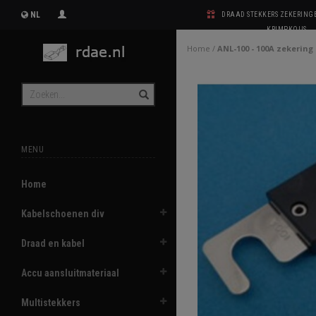
NL
DRAAD STEKKERS ZEKERIN
KRIMPKOUS
Home
/
ANL-100 - 100A zekering
MENU
Home
Kabelschoenen div
Draad en kabel
Accu aansluitmateriaal
Multistekkers