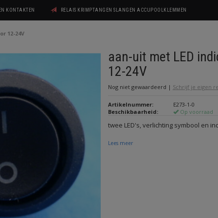
GEN KONTAKTEN
RELAIS KRIMPTANGEN SLANGEN ACCUPOOLKLEMMEN
or 12-24V
aan-uit met LED indi
12-24V
Nog niet gewaardeerd
|
Schrijf je eigen 
Artikelnummer:
E273-1-0
Beschikbaarheid:
Op voorraad
twee LED's, verlichting symbool en ind
Lees meer