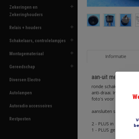
Zekeringen en
Zekeringhouders
Relais + houders
Schakelaars, controlelampjes
Montagemateriaal
Informatie
Gereedschap
aan-uit met LED ind
Diversen Electro
ronde schakelaar verli
anti-draai. Inbouwdiept
Autolampen
We
foto's voor grote versi
Autoradio accessoires
aansluiten schakelaar:
Restposten
V
2 - PLUS in
be
1 - PLUS geschakeld uit