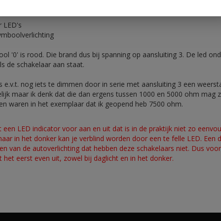
r LED's
ymboolverlichting
l '0' is rood. Die brand dus bij spanning op aansluiting 3. De led onde
ls de schakelaar aan staat.
s e.v.t. nog iets te dimmen door in serie met aansluiting 3 een weerst
elijk maar ik denk dat die dan ergens tussen 1000 en 5000 ohm mag z
n waren in het exemplaar dat ik geopend heb 7500 ohm.
een LED indicator voor aan en uit dat is in de praktijk niet zo eenvou
maar in het donker kan je verblind worden door een te felle LED. Een 
len van de autoverlichting dat hebben deze schakelaars niet. Dus voo
t het eerst even uit, zowel bij daglicht en in het donker.