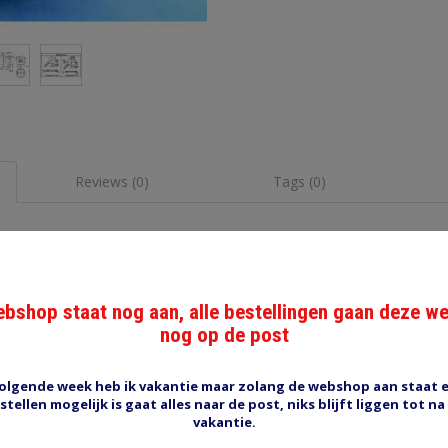
Reviews (0)
Tags (0)
icator 12-24V
cht 12V/20A, 24V/10A. Klemmontage in gat ongeveer 20 mm met een 
e 23 mm zonder stekkers erop. Grootste diameter van de flens is 23 
bshop staat nog aan, alle bestellingen gaan deze w
e. Aansluiten met vier 4.8*0,8mm schuifstekkers.
nog op de post
olgende week heb ik vakantie maar zolang de webshop aan staat 
stellen mogelijk is gaat alles naar de post, niks blijft liggen tot na
vakantie.