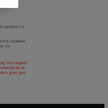
r symbool 'I' is
and te schakelen,
ijn. De
dig. Voor daglicht
dimfunctie die de
rdat u gaten gaat