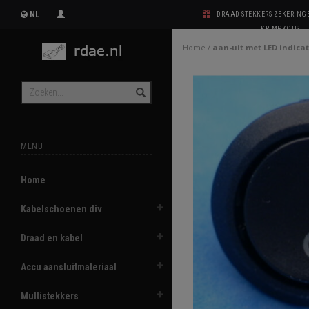
NL
DRAAD STEKKERS ZEKERIN
KRIMPKOUS
Home
/
aan-uit met LED indicat
MENU
Home
Kabelschoenen div
Draad en kabel
Accu aansluitmateriaal
Multistekkers