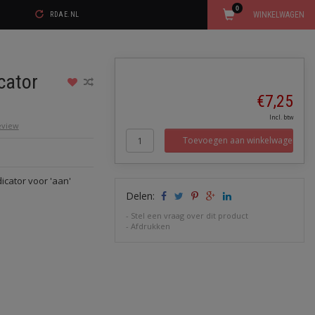
0
WINKELWAGEN
RDAE.NL
cator
€7,25
Incl. btw
review
Toevoegen aan winkelwagen
icator voor 'aan'
Delen:
-
Stel een vraag over dit product
-
Afdrukken