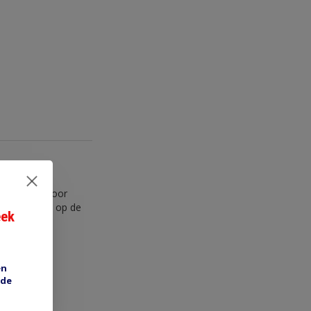
uitsparing voor
mm, klik ook op de
eek
en
 de