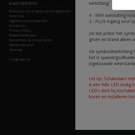
verlichting:
KLANTENSERVICE
Retourneren of aankoop terugdraaien
4 - MIN aansluiting voo
Over ons
3 - PLUS ingang voor s
Algemene voorwaarden
Disclaimer
Privacy Policy
De led achter het symboo
Betaalmethoden
groen en brand alleen a
Verzenden & retourneren
Klantenservice
Sitemap
De symboolverlichting i
het is spanningsafhank
rick@rdae.nl
ingebouwde weerstande
Let op. Schakelaars met 
is een felle LED nodig 
LED's dimt bij inschake
boren en installeren tes