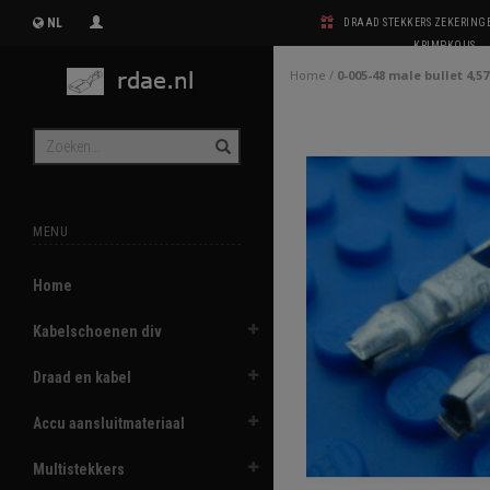
NL
DRAAD STEKKERS ZEKERIN
KRIMPKOUS
Home
/
0-005-48 male bullet 4,
MENU
Home
Kabelschoenen div
Draad en kabel
Accu aansluitmateriaal
Multistekkers