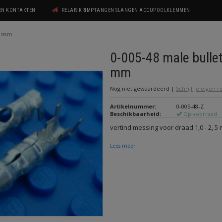
GEN KONTAKTEN
RELAIS KRIMPTANGEN SLANGEN ACCUPOOLKLEMMEN
57 mm
0-005-48 male bullet
mm
Nog niet gewaardeerd
|
Schrijf je eigen 
Artikelnummer:
0-005-48-Z
Beschikbaarheid:
Op voorraad
vertind messing voor draad 1,0 - 2, 5
Lees meer