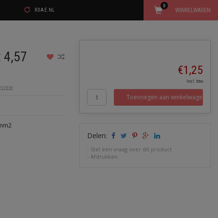
0
WINKELWAGEN
RDAE.NL
 4,57
€1,25
Incl. btw
review
Toevoegen aan winkelwagen
 mm2
Delen:
-
Stel een vraag over dit product
-
Afdrukken