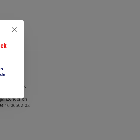
eek
en
ale kontakt
 de
 kopje is
daarachter is
 glanzender en
met 16.06502-02