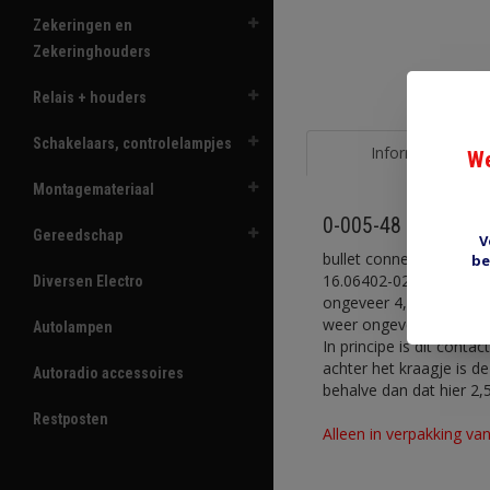
Zekeringen en
Zekeringhouders
Relais + houders
Schakelaars, controlelampjes
Informatie
We
Montagemateriaal
0-005-48 male bull
Gereedschap
V
bullet connector male 
be
16.06402-02. Een passe
Diversen Electro
ongeveer 4,57 mm, daar
weer ongeveer 4,57 m
Autolampen
In principe is dit conta
achter het kraagje is d
Autoradio accessoires
behalve dan dat hier 2,
Restposten
Alleen in verpakking van